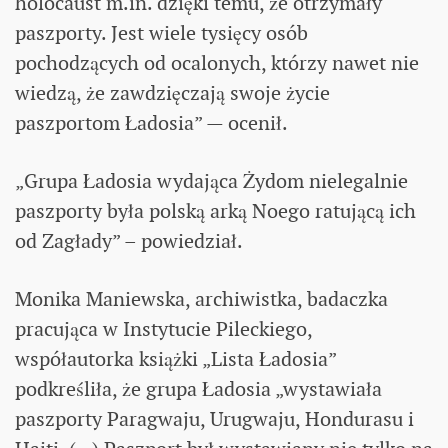
holocaust m.in. dzięki temu, że otrzymały
paszporty. Jest wiele tysięcy osób
pochodzących od ocalonych, którzy nawet nie
wiedzą, że zawdzięczają swoje życie
paszportom Ładosia” — ocenił.
„Grupa Ładosia wydająca Żydom nielegalnie
paszporty była polską arką Noego ratującą ich
od Zagłady” – powiedział.
Monika Maniewska, archiwistka, badaczka
pracująca w Instytucie Pileckiego,
współautorka książki „Lista Ładosia”
podkreśliła, że grupa Ładosia „wystawiała
paszporty Paragwaju, Urugwaju, Hondurasu i