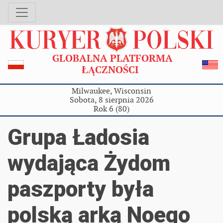
GLOBALNA PLATFORMA
ŁĄCZNOŚCI
Milwaukee, Wisconsin
Sobota, 8 sierpnia 2026
Rok 6 (80)
Grupa Ładosia
wydająca Żydom
paszporty była
polską arką Noego