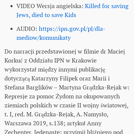
VIDEO Wersja angielska:
Killed for saving
Jews, died to save Kids
AUDIO:
https://ipn.gov.pl/pl/dla-
mediow/komunikaty
Do narracji przedstawionej w filmie dr Maciej
Korkuć z Oddziału IPN w Krakowie
wykorzystał między innymi publikację
dotyczącą Katarzyny Filipek oraz Marii i
Stefana Barglików – Martyna Grądzka-Rejak w:
Represje za pomoc Żydom na okupowanych
ziemiach polskich w czasie II wojny światowej,
t. I, red. M. Grądzka-Rejak, A. Namysło,
Warszawa 2019, s.138; artykuł Anny
Zechenter, Jedenaste: przyjmij bliźniego pod