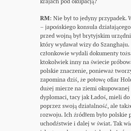
krajach pod okupacją?
RM
: Nie był to jedyny przypadek.
– japońskiego konsula działająceg
przed wojną był brytyjskim urzędn
który wydawał wizy do Szanghaju. G
członkowie wydali dokumenty tożsa
ktokolwiek inny na świecie próbował
polskie znaczenie, ponieważ tworzyl
zapomina dziś, że połowę ofiar Hol
dużej mierze na ziemi okupowanej Po
dyplomaci, tacy jak Ładoś, mieli do
poprzez swoją działalność, ale tak
rozwoju. Ich źródłem było polskie 
uchodźstwie i dalej w świat. Tak w