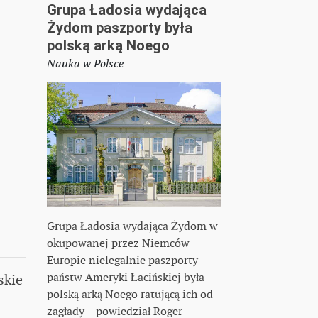
Grupa Ładosia wydająca
Żydom paszporty była
polską arką Noego
Nauka w Polsce
Grupa Ładosia wydająca Żydom w
okupowanej przez Niemców
Europie nielegalnie paszporty
państw Ameryki Łacińskiej była
skie
polską arką Noego ratującą ich od
zagłady – powiedział Roger