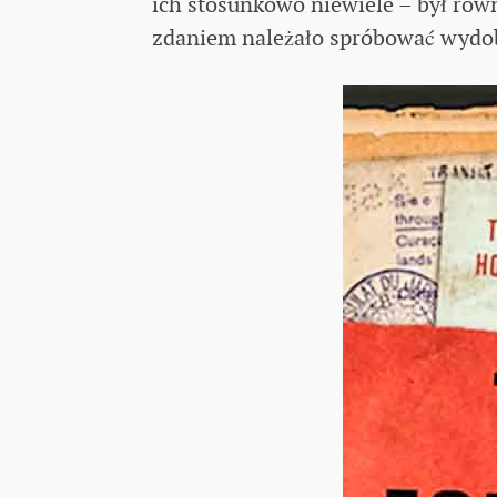
ich stosunkowo niewiele – był rów
zdaniem należało spróbować wydob