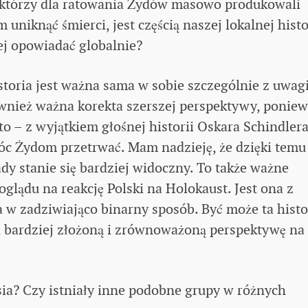
 którzy dla ratowania Żydów masowo produkowali
niknąć śmierci, jest częścią naszej lokalnej histor
j opowiadać globalnie?
historia jest ważna sama w sobie szczególnie z uwag
 również ważna korekta szerszej perspektywy, ponie
to – z wyjątkiem głośnej historii Oskara Schindlera
óc Żydom przetrwać. Mam nadzieję, że dzięki temu
y stanie się bardziej widoczny. To także ważne
lądu na reakcję Polski na Holokaust. Jest ona z
 w zadziwiająco binarny sposób. Być może ta histo
ia bardziej złożoną i zrównoważoną perspektywę na
sia? Czy istniały inne podobne grupy w różnych