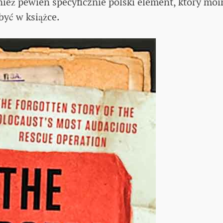
nież pewien specyficznie polski element, który mo
yć w książce.