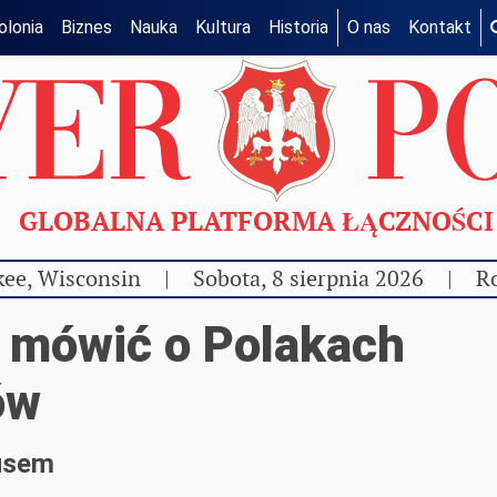
olonia
Biznes
Nauka
Kultura
Historia
O nas
Kontakt
GLOBALNA PLATFORMA ŁĄCZNOŚC
ee, Wisconsin
|
Sobota, 8 sierpnia 2026
|
Ro
j mówić o Polakach
ów
usem