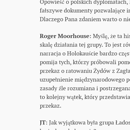
Opowieść o polskich dyplomatach,
fałszywe dokumenty pozwalające im u
Dlaczego Pana zdaniem warto o nie
Roger Moorhouse
: Myślę, że ta 
skalę działania tej grupy. To jest
narracja o Holokauście bardzo częs
pomija tych, którzy próbowali pom
przekaz o ratowaniu Żydów z Zagład
uzupełnienie międzynarodowego pog
zasady źle rozumiana i postrzegana
to kolejny wątek, który przedstaw
przekaz.
JT
: Jak wyjątkowa była grupa Łado