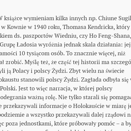
 W książce wymieniam kilka innych np. Chiune Sugi
o w Kownie w 1940 roku, Thomasa Kendricka, który
ikiem ds. paszportów Wiedniu, czy Ho Feng-Shana
rupę Ładosia wyróżnia jednak skala działania: jej
mości 10 tysiącom osób. To znacznie więcej, niż
 zrobić. Myślę też, że część tej historii ma szczeg
i ją Polacy i polscy Żydzi. Zbyt wielu na świecie
okaustu stanowili polscy Żydzi. Zagłada odbyła się
lski. Jest to więc narracja, w której polscy
 odegrania ważną rolę. Nie tylko starali się pomaga
że przekazywali informacje o Holokauście w miarę j
podziemie a wszystko przekazywali dalej rządowi n
ięc poza jednostkami, które próbowały pomóc – a b