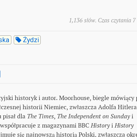
1,136 słów. Czas czytania 7
ska
Żydzi
yjski historyk i autor. Moorhouse, biegle mówiący 
łczesnej historii Niemiec, zwłaszcza Adolfa Hitlera
 pisał dla
The Times
,
The Independent on Sunday
i
ie współpracuje z magazynami BBC
History
i
History
jmuje się najnowszą historią Polski, zwłaszcza okr