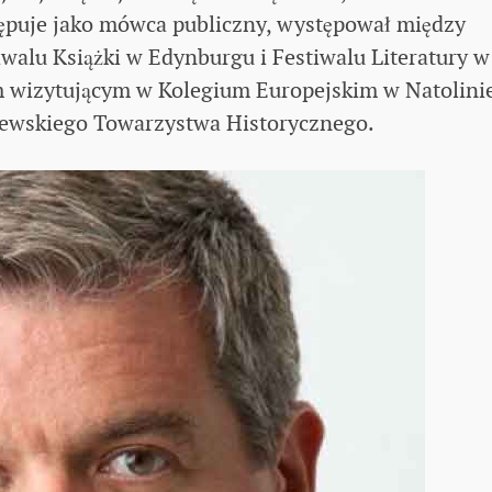
ępuje jako mówca publiczny, występował między
alu Książki w Edynburgu i Festiwalu Literatury w
m wizytującym w Kolegium Europejskim w Natolini
lewskiego Towarzystwa Historycznego.