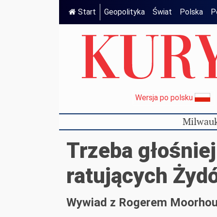
Start
Geopolityka
Świat
Polska
P
Wersja po polsku
Milwauk
Trzeba głośnie
ratujących Żyd
Wywiad z Rogerem Moorho