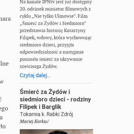
Na kanale IPNtv jest już dostępny
20. odcinek miniatur filmowych z
cyklu „Nie tylko Ulmowie”. Film
hara
„Śmierć za Żydów i Siedmioro”
przedstawia historię Katarzyny
,
Filipek, wdowy, która wychowując
siedmioro dzieci, przyjęła
odpowiedzialność a następnie
poniosła śmierć za ukrywanie
ólne
sześciorga Żydów.
Czytaj dalej...
 w
Śmierć za Żydów i
ć
siedmioro dzieci - rodziny
Filipek i Barglik
ego
Tokarnia k. Rabki Zdrój
a
Maciej Korkuć
yło