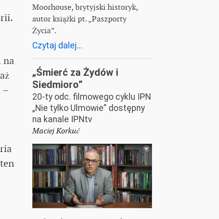
Moorhouse, brytyjski historyk,
ii.
autor książki pt. „Paszporty
Życia”.
Czytaj dalej...
i na
„Śmierć za Żydów i
waż
Siedmioro”
 –
20-ty odc. filmowego cyklu IPN
„Nie tylko Ulmowie” dostępny
na kanale IPNtv
Maciej Korkuć
ria
 ten