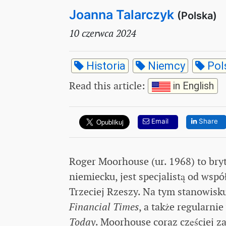
Joanna Talarczyk
(Polska)
10 czerwca 2024
Historia
Niemcy
Pol
Read this article
:
in English
Email
Share
Roger Moorhouse (ur. 1968) to bryt
niemiecku, jest specjalistą od wspó
Trzeciej Rzeszy. Na tym stanowisku
Financial Times
, a także regularn
Today
. Moorhouse coraz częściej za