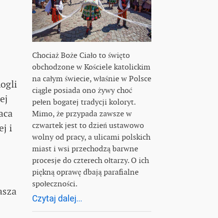
Chociaż Boże Ciało to święto
obchodzone w Kościele katolickim
na całym świecie, właśnie w Polsce
ogli
ciągle posiada ono żywy choć
ej
pełen bogatej tradycji koloryt.
aca
Mimo, że przypada zawsze w
czwartek jest to dzień ustawowo
j i
wolny od pracy, a ulicami polskich
miast i wsi przechodzą barwne
procesje do czterech ołtarzy. O ich
piękną oprawę dbają parafialne
społeczności.
asza
Czytaj dalej...