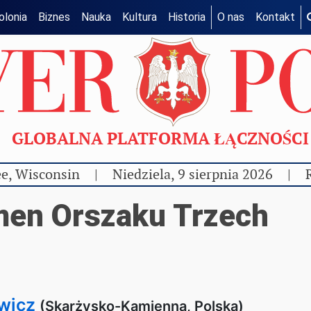
olonia
Biznes
Nauka
Kultura
Historia
O nas
Kontakt
GLOBALNA PLATFORMA ŁĄCZNOŚC
e, Wisconsin
|
Niedziela, 9 sierpnia 2026
|
men Orszaku Trzech
wicz
(Skarżysko-Kamienna, Polska)