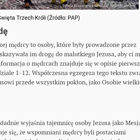
ięta Trzech Króli (Źródło: PAP)
dę
trzej mędrcy to osoby, które były prowadzone przez
skazywała im drogę do malutkiego Jezusa, aby ci m
formacja o mędrcach znajduje się w opisie pierwsz
dziale 1-12. Współczesna egzegeza tego tekstu zwr
zusowi przede wszystkim pokłon, jako Osobie wielkie
dokładnie wyjaśnia tajemnicę osoby Jezusa jako Mesj
aje się, że wspomniani mędrcy byli postaciami