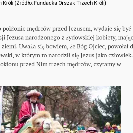
Króli (Źródło: Fundacka Orszak Trzech Króli)
 pokłonie mędrców przed Jezusem, wydaje się być
ji Jezusa narodzonego z żydowskiej kobiety, mają
a ziemi. Uważa się bowiem, że Bóg Ojciec, powołał 
wski, w którym to narodził się Jezus jako człowiek.
e pokłonu przed Nim trzech mędrców, czytamy w