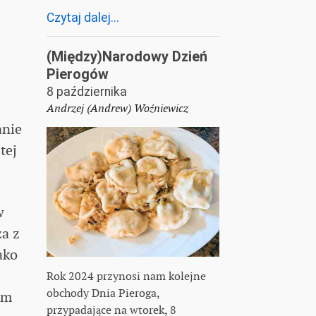
Czytaj dalej...
(Między)Narodowy Dzień
Pierogów
8 października
Andrzej (Andrew) Woźniewicz
anie
tej
w
za z
ako
Rok 2024 przynosi nam kolejne
obchody Dnia Pieroga,
em
przypadające na wtorek, 8