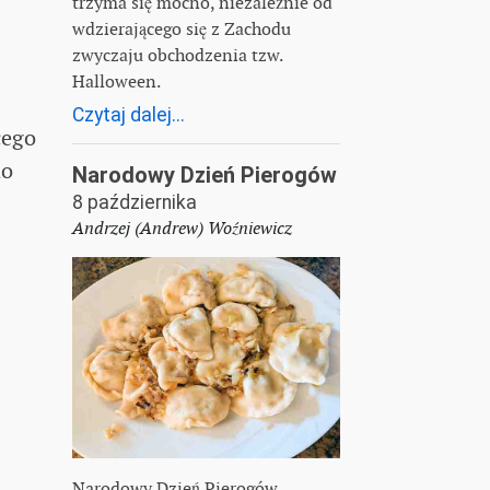
trzyma się mocno, niezależnie od
wdzierającego się z Zachodu
zwyczaju obchodzenia tzw.
Halloween.
Czytaj dalej...
cego
do
Narodowy Dzień Pierogów
8 października
Andrzej (Andrew) Woźniewicz
Narodowy Dzień Pierogów