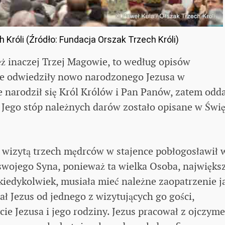
Króli (Źródło: Fundacja Orszak Trzech Króli)
też inaczej Trzej Magowie, to według opisów
óre odwiedziły nowo narodzonego Jezusa w
e narodził się Król Królów i Pan Panów, zatem odd
 u Jego stóp należnych darów zostało opisane w Świę
c wizytą trzech mędrców w stajence pobłogosławił 
 swojego Syna, ponieważ ta wielka Osoba, najwięks
kiedykolwiek, musiała mieć należne zaopatrzenie j
ał Jezus od jednego z wizytujących go gości,
cie Jezusa i jego rodziny. Jezus pracował z ojczym