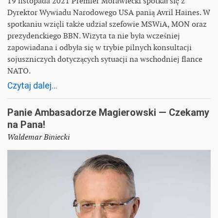
19 listopada 2021 Premier Morawiecki spotkał się z
Dyrektor Wywiadu Narodowego USA panią Avril Haines. W
spotkaniu wzięli także udział szefowie MSWiA, MON oraz
prezydenckiego BBN. Wizyta ta nie była wcześniej
zapowiadana i odbyła się w trybie pilnych konsultacji
sojuszniczych dotyczących sytuacji na wschodniej flance
NATO.
Czytaj dalej...
Panie Ambasadorze Magierowski — Czekamy
na Pana!
Waldemar Biniecki