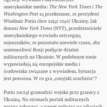
amerykańskie media:
The New York Times
i
The
Washington Post
są przekonane, że prezydent
Władimir Putin chce zająć część Ukrainy. Jak
donosi
New York Times
(NYT), przedstawiciele
amerykańskiego wywiadu ostrzegają
sojuszników, że pozostało niewiele czasu, aby
uniemożliwić Rosji podjęcie działań
militarnych na Ukrainie. W podobnym tonie
wypowiadają się europejskie media i
środowiska związane z wywiadem. Sytuacja
jest poważna. W co gra „rosyjski szachista”?
Putin zaczął gromadzić wojska przy granicy z
Ukrainą. Na stronach portali militarnych
można zobaczyć, a nawet policzyć na zdjęciach