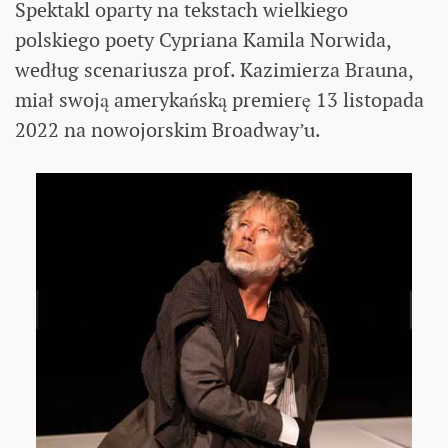
Spektakl oparty na tekstach wielkiego
polskiego poety Cypriana Kamila Norwida,
według scenariusza prof. Kazimierza Brauna,
miał swoją amerykańską premierę 13 listopada
2022 na nowojorskim Broadway’u.