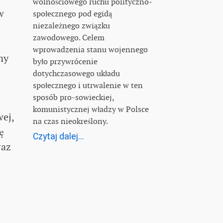
wolnościowego ruchu polityczno-
w
społecznego pod egidą
niezależnego związku
zawodowego. Celem
wprowadzenia stanu wojennego
ny
było przywrócenie
dotychczasowego układu
społecznego i utrwalenie w ten
sposób pro-sowieckiej,
komunistycznej władzy w Polsce
wej,
na czas nieokreślony.
ę
Czytaj dalej...
raz