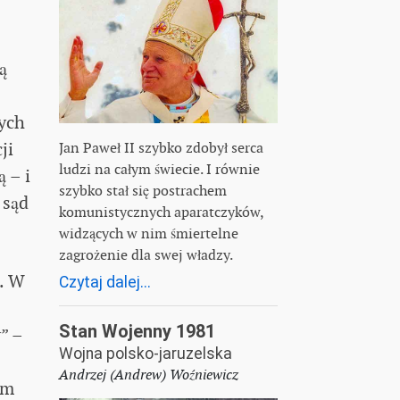
ą
cych
ji
Jan Paweł II szybko zdobył serca
ludzi na całym świecie. I równie
 – i
szybko stał się postrachem
 sąd
komunistycznych aparatczyków,
widzących w nim śmiertelne
zagrożenie dla swej władzy.
a. W
Czytaj dalej...
Stan Wojenny 1981
” –
Wojna polsko-jaruzelska
Andrzej (Andrew) Woźniewicz
ym