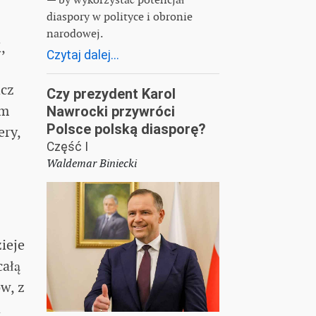
diaspory w polityce i obronie
narodowej.
,
Czytaj dalej...
icz
Czy prezydent Karol
im
Nawrocki przywróci
Polsce polską diasporę?
ery,
Część I
Waldemar Biniecki
ieje
całą
w, z
a