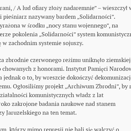
rani, / A lud ofiary złoży nadaremnie” – wieszczył 
 i pieśniarz nazywany bardem „Solidarności”.
yrażona w środku „nocy stanu wojennego”, na
ofierze pokolenia „Solidarności” system komunistycz
ię w zachodnim systemie sojuszy.
a zbrodnie czerwonego reżimu uniknęło ziemskiej
yło chowanych z honorami. Instytut Pamięci Narodo
 jednak o to, by wreszcie dokończyć dekomunizacj
temu. Ogłosiliśmy projekt „Archiwum Zbrodni”, by 
działalności komunistycznych władz z lat
roko zakrojone badania naukowe nad stanem
y Jaruzelskiego na ten temat.
ym, którzy mimo represji nie bali się walczyć o