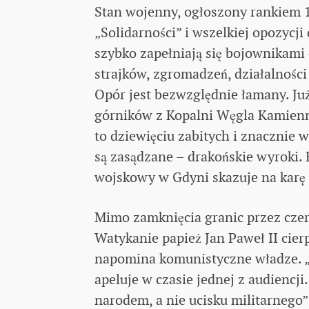
Stan wojenny, ogłoszony rankiem 1
„Solidarności” i wszelkiej opozycj
szybko zapełniają się bojownikami
strajków, zgromadzeń, działalnośc
Opór jest bezwzględnie łamany. Już
górników z Kopalni Węgla Kamienn
to dziewięciu zabitych i znacznie 
są zasądzane – drakońskie wyroki. 
wojskowy w Gdyni skazuje na karę d
Mimo zamknięcia granic przez czer
Watykanie papież Jan Paweł II cier
napomina komunistyczne władze. „
apeluje w czasie jednej z audiencj
narodem, a nie ucisku militarneg