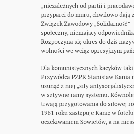
„niezależnych od partii i pracod
przyparci do muru, chwilowo dają 
Związek Zawodowy „Solidarność” –
społeczny, niemający odpowiedni
Rozpoczyna się okres do dziś naz
wolności we wciąż opresyjnym pań
Dla komunistycznych kacyków taki s
Przywódca PZPR Stanisław Kania ma
usunąć z niej „siły antysocjalisty
w sztywne ramy systemu. Równole
trwają przygotowania do siłowej ro
1981 roku zastępuje Kanię w fotelu 
oczekiwaniem Sowietów, a na niesz