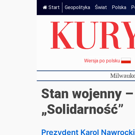
Start
Geopolityka
Świat
Polska
P
Wersja po polsku
Milwauke
Stan wojenny –
„Solidarność”
Prezydent Karol Nawrocki