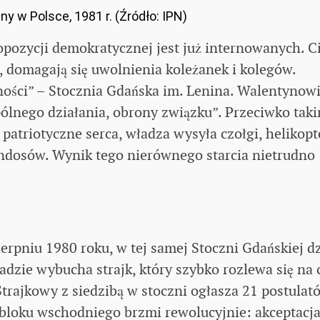
y w Polsce, 1981 r. (Źródło: IPN)
i opozycji demokratycznej jest już internowanych. Ci
, domagają się uwolnienia koleżanek i kolegów.
rności” – Stocznia Gdańska im. Lenina. Walentynow
pólnego działania, obrony związku”. Przeciwko tak
atriotyczne serca, władza wysyła czołgi, helikopt
andosów. Wynik tego nierównego starcia nietrudno
ierpniu 1980 roku, w tej samej Stoczni Gdańskiej dz
ładzie wybucha strajk, który szybko rozlewa się na 
rajkowy z siedzibą w stoczni ogłasza 21 postulató
bloku wschodniego brzmi rewolucyjnie: akceptacj