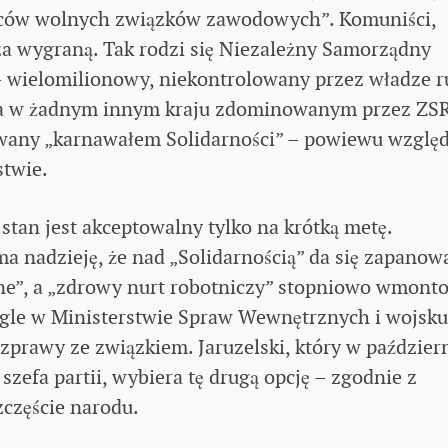
awców wolnych związków zawodowych”. Komuniści,
za wygraną. Tak rodzi się Niezależny Samorządny
 wielomilionowy, niekontrolowany przez władze r
ka w żadnym innym kraju zdominowanym przez ZS
ywany „karnawałem Solidarności” – powiewu wzglę
stwie.
tan jest akceptowalny tylko na krótką metę.
 nadzieję, że nad „Solidarnością” da się zapanow
czne”, a „zdrowy nurt robotniczy” stopniowo wmont
gle w Ministerstwie Spraw Wewnętrznych i wojsku
zprawy ze związkiem. Jaruzelski, który w paździer
szefa partii, wybiera tę drugą opcję – zgodnie z
częście narodu.