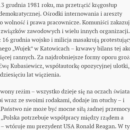
3 grudnia 1981 roku, ma przetrącić kręgosłup
i demokratycznej. Ośrodki internowania i areszty
 o wolność i prawa pracownicze. Komuniści zakazuj
i związków zawodowych i wielu innych organizacji.
 16 grudnia wojsko i milicja masakrują protestują
ego „Wujek” w Katowicach – krwawy bilans tej akc
więcej rannych. Za najdrobniejsze formy oporu grożą
Ewę Kubasiewicz, współautorkę opozycyjnej ulotki,
ziesięciu lat więzienia.
wony reżim – wszystko dzieje się na oczach świat
pi wraz ze swoimi rodakami, dodaje im otuchy – i
Państwo nie może być mocne siłą żadnej przemocy
i. „Polska potrzebuje współpracy między rządem a
o” – wtóruje mu prezydent USA Ronald Reagan. W t