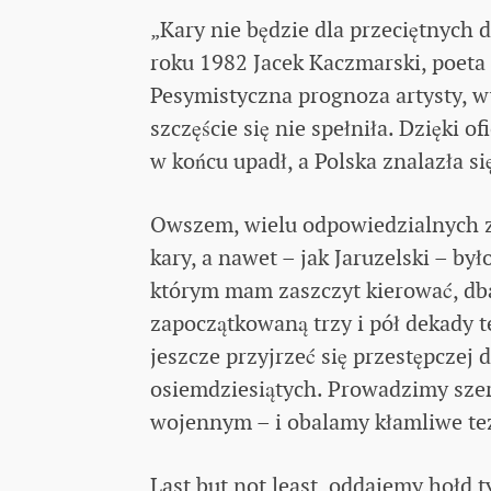
„Kary nie będzie dla przeciętnych d
roku 1982 Jacek Kaczmarski, poeta
Pesymistyczna prognoza artysty, w
szczęście się nie spełniła. Dzięki 
w końcu upadł, a Polska znalazła s
Owszem, wielu odpowiedzialnych z
kary, a nawet – jak Jaruzelski – b
którym mam zaszczyt kierować, dba
zapoczątkowaną trzy i pół dekady 
jeszcze przyjrzeć się przestępczej 
osiemdziesiątych. Prowadzimy sze
wojennym – i obalamy kłamliwe tez
Last but not least, oddajemy hołd t