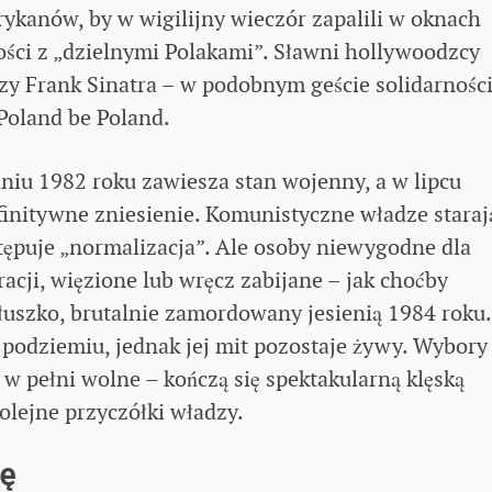
anów, by w wigilijny wieczór zapalili w oknach
ości z „dzielnymi Polakami”. Sławni hollywoodzcy
czy Frank Sinatra – w podobnym geście solidarnośc
Poland be Poland.
niu 1982 roku zawiesza stan wojenny, a w lipcu
initywne zniesienie. Komunistyczne władze starają
tępuje „normalizacja”. Ale osoby niewygodne dla
cji, więzione lub wręcz zabijane – jak choćby
łuszko, brutalnie zamordowany jesienią 1984 roku.
 podziemiu, jednak jej mit pozostaje żywy. Wybory
w pełni wolne – kończą się spektakularną klęską
olejne przyczółki władzy.
ję