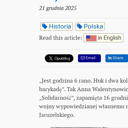
21 grudnia 2025
Historia
Polska
Read this article
:
in English
Email
Share
„Jest godzina 6 rano. Huk i dwa ko
barykadę”. Tak Anna Walentynowic
„Solidarność”, zapamięta 16 grudn
wojny wypowiedzianej własnemu n
Jaruzelskiego.