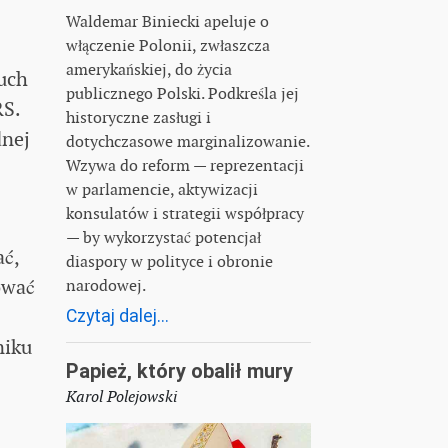
Waldemar Biniecki apeluje o
włączenie Polonii, zwłaszcza
amerykańskiej, do życia
uch
publicznego Polski. Podkreśla jej
RS.
historyczne zasługi i
dnej
dotychczasowe marginalizowanie.
Wzywa do reform — reprezentacji
w parlamencie, aktywizacji
konsulatów i strategii współpracy
— by wykorzystać potencjał
ać,
diaspory w polityce i obronie
ować
narodowej.
Czytaj dalej...
niku
Papież, który obalił mury
Karol Polejowski