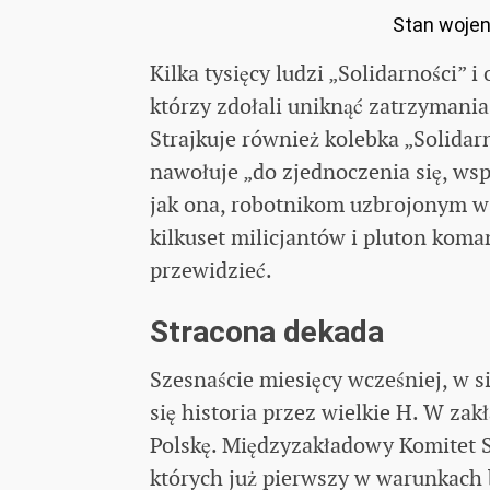
Stan wojenn
Kilka tysięcy ludzi „Solidarności” 
którzy zdołali uniknąć zatrzymania
Strajkuje również kolebka „Solida
nawołuje „do zjednoczenia się, ws
jak ona, robotnikom uzbrojonym w p
kilkuset milicjantów i pluton kom
przewidzieć.
Stracona dekada
Szesnaście miesięcy wcześniej, w s
się historia przez wielkie H. W zak
Polskę. Międzyzakładowy Komitet St
których już pierwszy w warunkach 