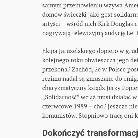
samym przemówieniu wzywa Ameryk
domów świeczki jako gest solidarn
artyści – wśród nich Kirk Douglas 
nagrywają telewizyjną audycję Let 
Ekipa Jaruzelskiego dopiero w grud
kolejnego roku obwieszcza jego def
przekonać Zachód, że w Polsce pos
reżimu nadal są zmuszane do emigra
charyzmatyczny ksiądz Jerzy Popie
„Solidarność” wciąż musi działać w
czerwcowe 1989 – choć jeszcze nie 
komunistów. Stopniowo tracą oni k
Dokończyć transformac