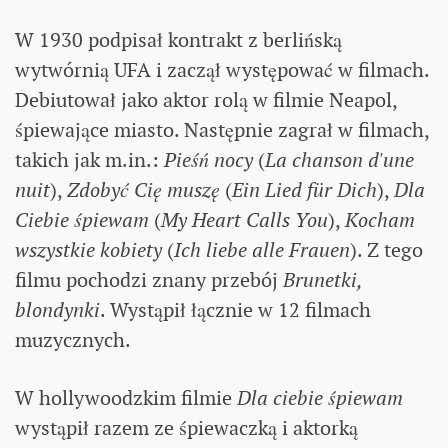
W 1930 podpisał kontrakt z berlińską
wytwórnią UFA i zaczął występować w filmach.
Debiutował jako aktor rolą w filmie Neapol,
śpiewające miasto. Następnie zagrał w filmach,
takich jak m.in.:
Pieśń nocy
(
La chanson d'une
nuit
),
Zdobyć Cię muszę
(
Ein Lied für Dich
),
Dla
Ciebie śpiewam
(
My Heart Calls You
),
Kocham
wszystkie kobiety
(
Ich liebe alle Frauen
). Z tego
filmu pochodzi znany przebój
Brunetki,
blondynki
. Wystąpił łącznie w 12 filmach
muzycznych.
W hollywoodzkim filmie
Dla ciebie śpiewam
wystąpił razem ze śpiewaczką i aktorką