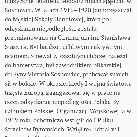
muzycznie tenorem. Młodość bracia spędzali w
Sosnowcu. W latach 1916–1920 Jan uczęszczał
do Męskiej Szkoły Handlowej, która po
odzyskaniu niepodległości została
przemianowana na Gimnazjum im. Stanisława
Staszica. Był bardzo ruchliwym i aktywnym
uczniem. Śpiewał w szkolnym chórze, należał
do harcerstwa, był zawodnikiem piłkarskiej
drużyny Victoria Sosnowiec, próbował swoich
sił w boksie. W okresie, kiedy I wojna światowa
trzęsła Europą, zaangażował się w prace na
rzecz odzyskania niepodległości Polski. Był
członkiem Polskiej Organizacji Wojskowej, a w
1919 roku ochotniczo wstąpił do I Pułku
Strzelców Bytomskich. Wziął też udział w I