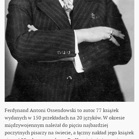
Ferdynand Antoni Ossendowski to autor 77 książek
wydanych w 150 przekładach na 20 języków. W okresie
międzywojennym należał do pięciu najbardziej
poczytnych pisarzy na świecie, a łączny nakład jego książek