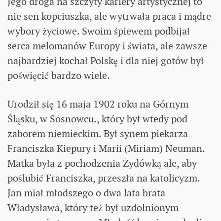
Jego droga na szczyty kariery artystycznej to
nie sen kopciuszka, ale wytrwała praca i mądre
wybory życiowe. Swoim śpiewem podbijał
serca melomanów Europy i świata, ale zawsze
najbardziej kochał Polskę i dla niej gotów był
poświęcić bardzo wiele.
Urodził się 16 maja 1902 roku na Górnym
Śląsku, w Sosnowcu., który był wtedy pod
zaborem niemieckim. Był synem piekarza
Franciszka Kiepury i Marii (Miriam) Neuman.
Matka była z pochodzenia Żydówką ale, aby
poślubić Franciszka, przeszła na katolicyzm.
Jan miał młodszego o dwa lata brata
Władysława, który też był uzdolnionym