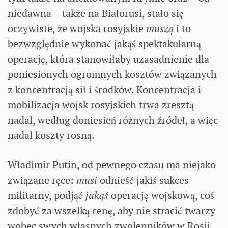
niedawna – także na Białorusi, stało się
oczywiste, że wojska rosyjskie
muszą
i to
bezwzględnie wykonać jakąś spektakularną
operację, która stanowiłaby uzasadnienie dla
poniesionych ogromnych kosztów związanych
z koncentracją sił i środków. Koncentracja i
mobilizacja wojsk rosyjskich trwa zresztą
nadal, według doniesień różnych źródeł, a więc
nadal koszty rosną.
Władimir Putin, od pewnego czasu ma niejako
związane ręce:
musi
odnieść jakiś sukces
militarny, podjąć
jakąś
operację wojskową, coś
zdobyć za wszelką cenę, aby nie stracić twarzy
wobec swych własnych zwolenników w Rosji.