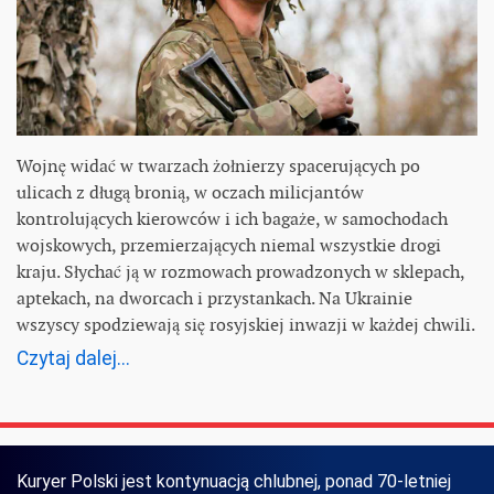
Wojnę widać w twarzach żołnierzy spacerujących po
ulicach z długą bronią, w oczach milicjantów
kontrolujących kierowców i ich bagaże, w samochodach
wojskowych, przemierzających niemal wszystkie drogi
kraju. Słychać ją w rozmowach prowadzonych w sklepach,
aptekach, na dworcach i przystankach. Na Ukrainie
wszyscy spodziewają się rosyjskiej inwazji w każdej chwili.
Czytaj dalej...
Kuryer Polski jest kontynuacją chlubnej, ponad 70-letniej