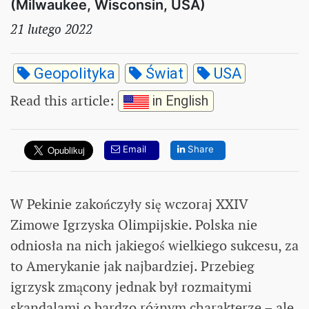
(Milwaukee, Wisconsin, USA)
21 lutego 2022
Geopolityka
Świat
USA
Read this article
:
in English
Email
Share
W Pekinie zakończyły się wczoraj XXIV
Zimowe Igrzyska Olimpijskie. Polska nie
odniosła na nich jakiegoś wielkiego sukcesu, za
to Amerykanie jak najbardziej. Przebieg
igrzysk zmącony jednak był rozmaitymi
skandalami o bardzo różnym charakterze – ale