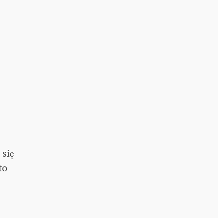
 się
to