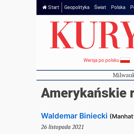
Start
Geopolityka
Świat
Polska
P
Wersja po polsku
Milwauk
Amerykańskie r
Waldemar Biniecki
(Manhat
26 listopada 2021