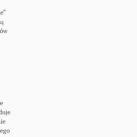
ie“
ną
nów
ne
duje
ie
wego