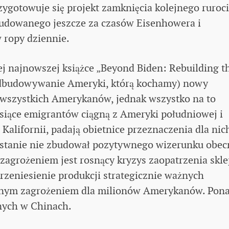
zygotowuje się projekt zamknięcia kolejnego ruroc
budowanego jeszcze za czasów Eisenhowera i
ropy dziennie.
ej najnowszej książce „Beyond Biden: Rebuilding t
Odbudowywanie Ameryki, którą kochamy) nowy
 wszystkich Amerykanów, jednak wszystko na to
Tysiące emigrantów ciągną z Ameryki południowej i
Kalifornii, padają obietnice przeznaczenia dla nic
stanie nie zbudował pozytywnego wizerunku obec
 zagrożeniem jest rosnący kryzys zaopatrzenia skl
zeniesienie produkcji strategicznie ważnych
ażnym zagrożeniem dla milionów Amerykanów. Pon
nych w Chinach.