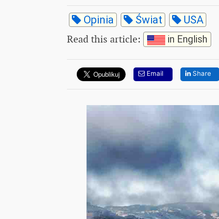
Opinia
Świat
USA
Read this article
:
in English
Email
Share