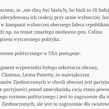
czem, że „nie chcę być biała/ły, bo biali to źli ludz
 zdecydowaną ich reakcję przy urnie wyborczej. In
ie w kampanii wyborczej obecnego lidera republika
ź np. na temat zmarłego niedawno gen. Colina
popisem wytrawnego polityka.
systemu politycznego w USA postępuje.
agment wypowiedzi byłego sekretarza obrony,
a Clintona, Leona Panetty, że największym
anów Zjednoczonych w chwili obecnej jest partyj
ie partyjności ponad amerykańską rację stanu powo
go systemu politycznego i jest to zagrożenie dla n
 Zjednoczonych, ale jest to zagrożenie dla świato