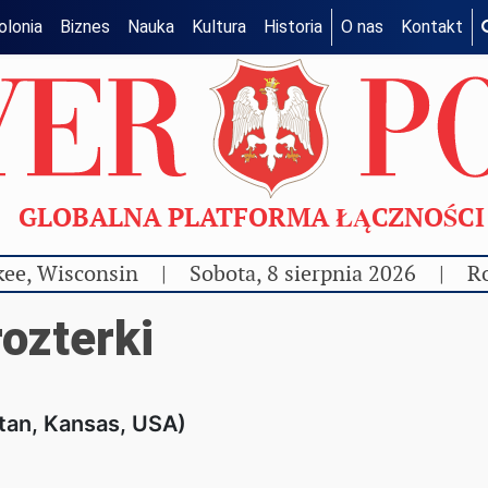
olonia
Biznes
Nauka
Kultura
Historia
O nas
Kontakt
GLOBALNA PLATFORMA ŁĄCZNOŚC
ee, Wisconsin
|
Sobota, 8 sierpnia 2026
|
Ro
ozterki
tan, Kansas, USA)