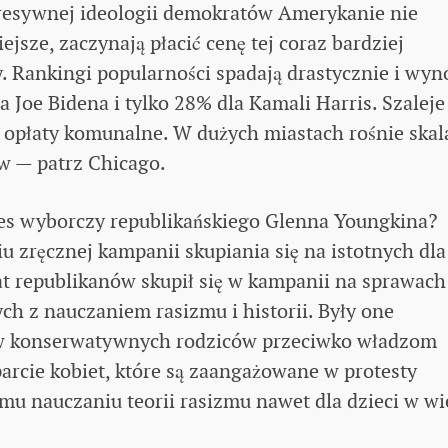
gresywnej ideologii demokratów Amerykanie nie
ejsze, zaczynają płacić cenę tej coraz bardziej
. Rankingi popularności spadają drastycznie i wyn
a Joe Bidena i tylko 28% dla Kamali Harris. Szaleje
i i opłaty komunalne. W dużych miastach rośnie skal
ów — patrz Chicago.
es wyborczy republikańskiego Glenna Youngkina?
 zręcznej kampanii skupiania się na istotnych dla
republikanów skupił się w kampanii na sprawach
ch z nauczaniem rasizmu i historii. Były one
w konserwatywnych rodziców przeciwko władzom
arcie kobiet, które są zaangażowane w protesty
mu nauczaniu teorii rasizmu nawet dla dzieci w w