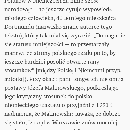
Polaków w Niemczech za mniejszość
narodową” — to jeszcze cytuje wypowiedź
młodego człowieka, 43 letniego mieszkańca
Dortmundu (nazwisko znane autorce tego
tekstu), który tak miał się wyrazić: „Domaganie
sie statusu mniejszości — to przestarzały
manewr ze strony polskiego rządu po to, by
jeszcze bardziej posolić otwarte rany
stosunków” [między Polską i Niemcami przyp.
autorki]). Przy okazji pani Longerich nie omija
postawy Józefa Malinowskiego, podkreślając
jego krytyczny stosunek do polsko-
niemieckiego traktatu o przyjaźni z 1991 i
nadmienia, że Malinowski: „uważa, że dobrze
się stało, iż rząd w Warszawie znów mocniej