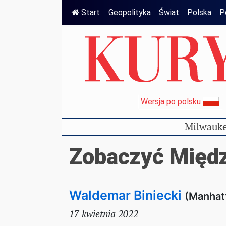
Start
Geopolityka
Świat
Polska
P
Wersja po polsku
Milwauke
Zobaczyć Międ
Waldemar Biniecki
(Manhat
17 kwietnia 2022