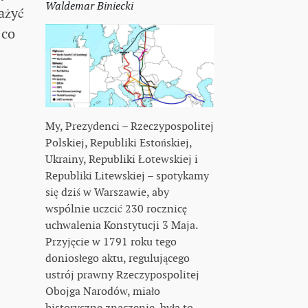
Waldemar Biniecki
ażyć
 co
My, Prezydenci – Rzeczypospolitej
Polskiej, Republiki Estońskiej,
Ukrainy, Republiki Łotewskiej i
Republiki Litewskiej – spotykamy
się dziś w Warszawie, aby
wspólnie uczcić 230 rocznicę
uchwalenia Konstytucji 3 Maja.
Przyjęcie w 1791 roku tego
doniosłego aktu, regulującego
ustrój prawny Rzeczypospolitej
Obojga Narodów, miało
historyczne znaczenie, była to