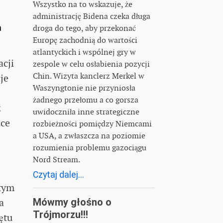
Wszystko na to wskazuje, że
administrację Bidena czeka długa
a
droga do tego, aby przekonać
Europę zachodnią do wartości
atlantyckich i wspólnej gry w
acji
zespole w celu osłabienia pozycji
Chin. Wizyta kanclerz Merkel w
je
Waszyngtonie nie przyniosła
żadnego przełomu a co gorsza
z
uwidoczniła inne strategiczne
żce
rozbieżności pomiędzy Niemcami
a USA, a zwłaszcza na poziomie
rozumienia problemu gazociągu
Nord Stream.
Czytaj dalej...
 tym
Mówmy głośno o
a
Trójmorzu!!!
ętu