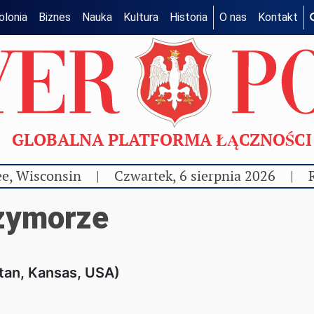
olonia
Biznes
Nauka
Kultura
Historia
O nas
Kontakt
GLOBALNA PLATFORMA ŁĄCZNOŚC
e, Wisconsin
|
Czwartek, 6 sierpnia 2026
|
zymorze
tan, Kansas, USA)