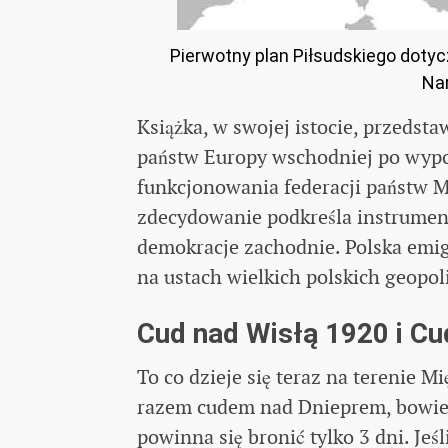
Pierwotny plan Piłsudskiego doty
Nar
Książka, w swojej istocie, przedsta
państw Europy wschodniej po wypc
funkcjonowania federacji państw Mi
zdecydowanie podkreśla instrumen
demokracje zachodnie. Polska emig
na ustach wielkich polskich geopo
Cud nad Wisłą 1920 i C
To co dzieje się teraz na terenie
razem cudem nad Dnieprem, bowiem
powinna się bronić tylko 3 dni. Jeś