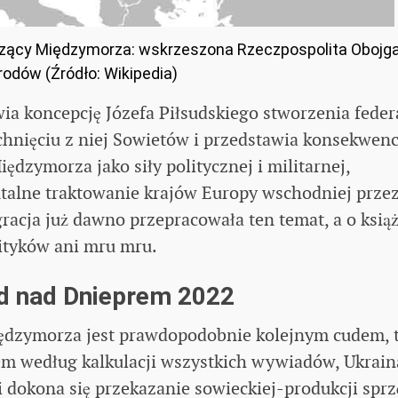
czący Międzymorza: wskrzeszona Rzeczpospolita Obojg
odów (Źródło: Wikipedia)
wia koncepcję Józefa Piłsudskiego stworzenia feder
hnięciu z niej Sowietów i przedstawia konsekwenc
ędzymorza jako siły politycznej i militarnej,
talne traktowanie krajów Europy wschodniej prze
racja już dawno przepracowała ten temat, a o ksią
lityków ani mru mru.
ud nad Dnieprem 2022
 Międzymorza jest prawdopodobnie kolejnym cudem,
 według kalkulacji wszystkich wywiadów, Ukrain
li dokona się przekazanie sowieckiej-produkcji sprz