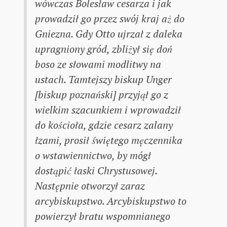
wówczas Bolesław cesarza i jak
prowadził go przez swój kraj aż do
Gniezna. Gdy Otto ujrzał z daleka
upragniony gród, zbliżył się doń
boso ze słowami modlitwy na
ustach. Tamtejszy biskup Unger
[biskup poznański] przyjął go z
wielkim szacunkiem i wprowadził
do kościoła, gdzie cesarz zalany
łzami, prosił świętego męczennika
o wstawiennictwo, by mógł
dostąpić łaski Chrystusowej.
Następnie otworzył zaraz
arcybiskupstwo. Arcybiskupstwo to
powierzył bratu wspomnianego