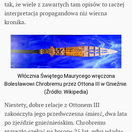
tak, że wiele z zawartych tam opisów to raczej
interpretacja propagandowa niż wierna
kronika.
Włócznia Świętego Maurycego wręczona
Bolesławowi Chrobremu przez Ottona III w Gnieźnie.
(Źródło: Wikipedia)
Niestety, dobre relacje z Ottonem III
zakończyła jego przedwczesna śmierć, dwa lata
po zjeździe gnieźnieńskim. Chrobremu
przyszło czekać na koronę 25 lat, gdyż władzę