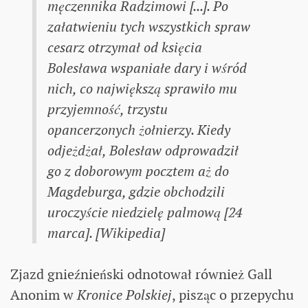
męczennika Radzimowi [...]. Po
załatwieniu tych wszystkich spraw
cesarz otrzymał od księcia
Bolesława wspaniałe dary i wśród
nich, co największą sprawiło mu
przyjemność, trzystu
opancerzonych żołnierzy. Kiedy
odjeżdżał, Bolesław odprowadził
go z doborowym pocztem aż do
Magdeburga, gdzie obchodzili
uroczyście niedzielę palmową [24
marca]. [Wikipedia]
Zjazd gnieźnieński odnotował również Gall
Anonim w
Kronice Polskiej
, pisząc o przepychu