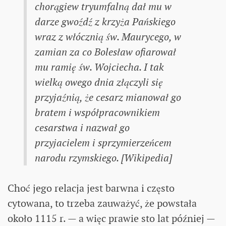
chorągiew tryumfalną dał mu w
darze gwoźdź z krzyża Pańskiego
wraz z włócznią św. Maurycego, w
zamian za co Bolesław ofiarował
mu ramię św. Wojciecha. I tak
wielką owego dnia złączyli się
przyjaźnią, że cesarz mianował go
bratem i współpracownikiem
cesarstwa i nazwał go
przyjacielem i sprzymierzeńcem
narodu rzymskiego. [Wikipedia]
Choć jego relacja jest barwna i często
cytowana, to trzeba zauważyć, że powstała
około 1115 r. — a więc prawie sto lat później —