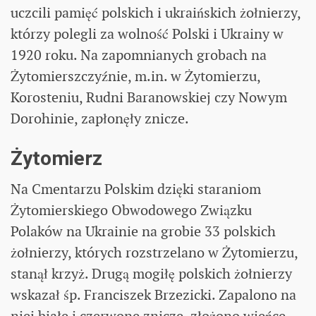
uczcili pamięć polskich i ukraińskich żołnierzy,
którzy polegli za wolność Polski i Ukrainy w
1920 roku. Na zapomnianych grobach na
Żytomierszczyźnie, m.in. w Żytomierzu,
Korosteniu, Rudni Baranowskiej czy Nowym
Dorohinie, zapłonęły znicze.
Żytomierz
Na Cmentarzu Polskim dzięki staraniom
Żytomierskiego Obwodowego Związku
Polaków na Ukrainie na grobie 33 polskich
żołnierzy, których rozstrzelano w Żytomierzu,
stanął krzyż. Drugą mogiłę polskich żołnierzy
wskazał śp. Franciszek Brzezicki. Zapalono na
niej białe i czerwone znicze, złożono wieńce