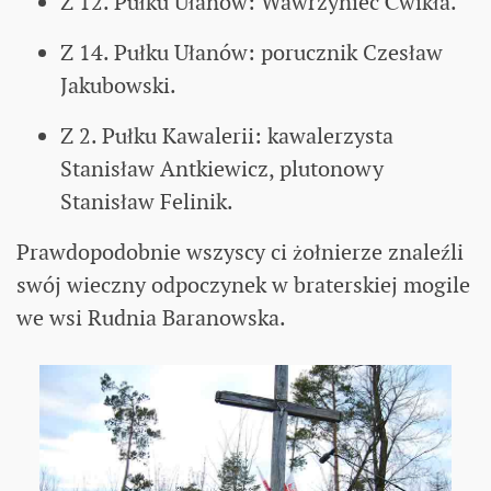
Z 12. Pułku Ułanów: Wawrzyniec Ćwikła.
Z 14. Pułku Ułanów: porucznik Czesław
Jakubowski.
Z 2. Pułku Kawalerii: kawalerzysta
Stanisław Antkiewicz, plutonowy
Stanisław Felinik.
Prawdopodobnie wszyscy ci żołnierze znaleźli
swój wieczny odpoczynek w braterskiej mogile
we wsi Rudnia Baranowska.