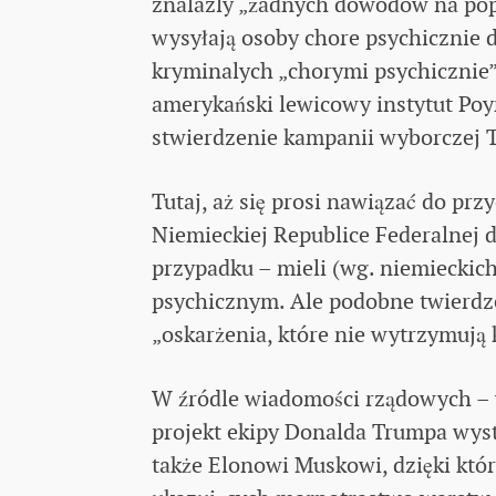
znalazly „żadnych dowodów na popa
wysyłają osoby chore psychicznie
kryminalych „chorymi psychicznie”
amerykański lewicowy instytut Poyn
stwierdzenie kampanii wyborczej T
Tutaj, aż się prosi nawiązać do pr
Niemieckiej Republice Federalnej 
przypadku – mieli (wg. niemieckic
psychicznym. Ale podobne twierd
„oskarżenia, które nie wytrzymują k
W źródle wiadomości rządowych –
projekt ekipy Donalda Trumpa wyst
także Elonowi Muskowi, dzięki któ