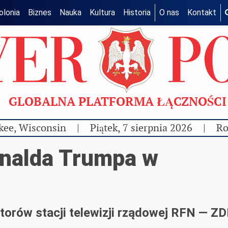
olonia
Biznes
Nauka
Kultura
Historia
O nas
Kontakt
GLOBALNA PLATFORMA ŁĄCZNOŚC
kee, Wisconsin
|
Piątek, 7 sierpnia 2026
|
Ro
nalda Trumpa w
ktorów stacji telewizji rządowej RFN — ZD