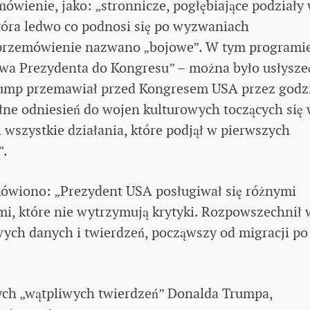
ienie, jako: „stronnicze, pogłębiające podziały
tóra ledwo co podnosi się po wyzwaniach
 przemówienie nazwano „bojowe”. W tym programi
owa Prezydenta do Kongresu” – można było usłysze
rump przemawiał przed Kongresem USA przez godzi
łne odniesień do wojen kulturowych toczących się
wszystkie działania, które podjął w pierwszych
”.
mówiono: „Prezydent USA posługiwał się różnymi
mi, które nie wytrzymują krytyki. Rozpowszechnił 
ych danych i twierdzeń, począwszy od migracji po
tych „wątpliwych twierdzeń” Donalda Trumpa,