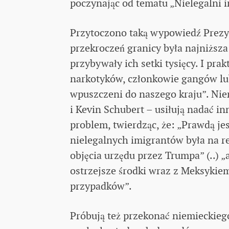
poczynając od tematu „Nielegalni i
Przytoczono taką wypowiedź Prezyd
przekroczeń granicy była najniższa 
przybywały ich setki tysięcy. I pr
narkotyków, członkowie gangów lub
wpuszczeni do naszego kraju”. Nie
i Kevin Schubert – usiłują nadać 
problem, twierdząc, że: „Prawdą jes
nielegalnych imigrantów była na r
objęcia urzędu przez Trumpa” (..) 
ostrzejsze środki wraz z Meksykiem
przypadków”.
Próbują też przekonać niemieckieg