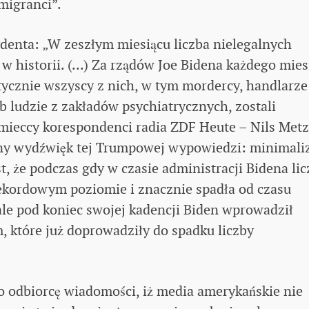
migranci”.
enta: „W zeszłym miesiącu liczba nielegalnych
w historii. (...) Za rządów Joe Bidena każdego mies
aktycznie wszyscy z nich, w tym mordercy, handlarze
 ludzie z zakładów psychiatrycznych, zostali
mieccy korespondenci radia ZDF Heute – Nils Met
inny wydźwięk tej Trumpowej wypowiedzi: minimali
t, że podczas gdy w czasie administracji Bidena li
ekordowym poziomie i znacznie spadła od czasu
„ale pod koniec swojej kadencji Biden wprowadził
, które już doprowadziły do spadku liczby
o odbiorcę wiadomości, iż media amerykańskie nie