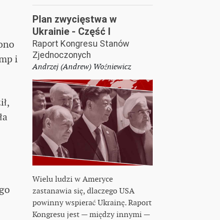
Plan zwycięstwa w
Ukrainie - Część I
iono
Raport Kongresu Stanów
Zjednoczonych
mp i
Andrzej (Andrew) Woźniewicz
ił,
ła
Wielu ludzi w Ameryce
ego
zastanawia się, dlaczego USA
powinny wspierać Ukrainę. Raport
Kongresu jest — między innymi —