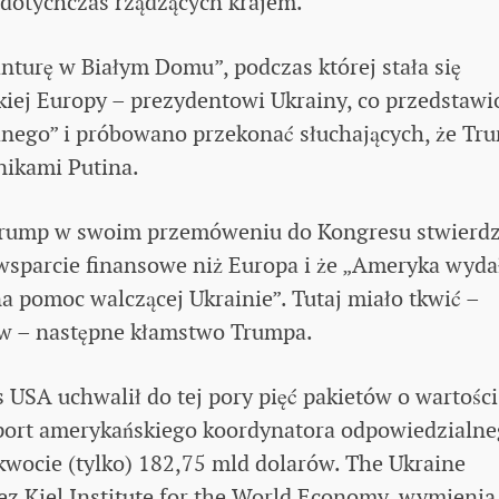
dotychczas rządzących krajem.
turę w Białym Domu”, podczas której stała się
iej Europy – prezydentowi Ukrainy, co przedstaw
nego” i próbowano przekonać słuchających, że Tru
nikami Putina.
 Trump w swoim przemóweniu do Kongresu stwierdz
wsparcie finansowe niż Europa i że „Ameryka wyda
a pomoc walczącej Ukrainie”. Tutaj miało tkwić –
w – następne kłamstwo Trumpa.
SA uchwalił do tej pory pięć pakietów o wartości
aport amerykańskiego koordynatora odpowiedzialn
kwocie (tylko) 182,75 mld dolarów. The Ukraine
ez Kiel Institute for the World Economy, wymienia