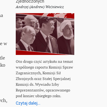
Zjednoczonych
Andrzej (Andrew) Woźniewicz
na
ie w
tle
Oto druga część artykułu na temat
ako
wspólnego raportu Komisji Spraw
Zagranicznych, Komisji Sił
Zbrojnych oraz Stałej Specjalnej
Komisji ds. Wywiadu Izby
Reprezentantów, opracowanego
pod koniec ubiegłego roku.
ych,
Czytaj dalej...