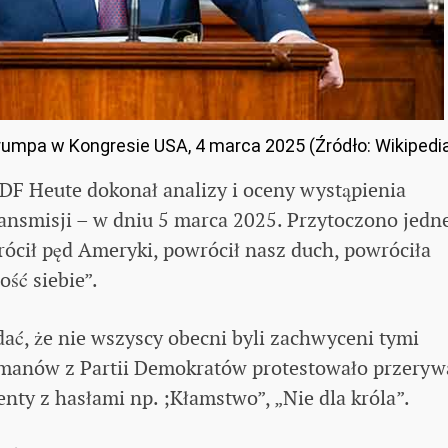
umpa w Kongresie USA, 4 marca 2025 (Źródło: Wikipedi
DF Heute dokonał analizy i oceny wystąpienia
nsmisji – w dniu 5 marca 2025. Przytoczono jedn
ócił pęd Ameryki, powrócił nasz duch, powróciła
ść siebie”.
ać, że nie wszyscy obecni byli zachwyceni tymi
manów z Partii Demokratów protestowało przeryw
ty z hasłami np. ;Kłamstwo”, „Nie dla króla”.