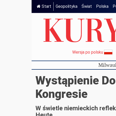
Start
Geopolityka
Świat
Polska
P
Wersja po polsku
Milwau
Wystąpienie Do
Kongresie
W świetle niemieckich refle
Heute