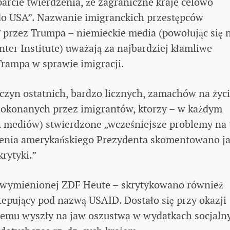
rcie twierdzenia, że zagraniczne kraje celowo
 do USA”. Nazwanie imigranckich przestępców
 przez Trumpa – niemieckie media (powołując się 
ter Institute) uważają za najbardziej kłamliwe
rampa w sprawie imigracji.
zyczyn ostatnich, bardzo licznych, zamachów na życ
dokonanych przez imigrantów, ktorzy – w każdym
h mediów) stwierdzone „wcześniejsze problemy na 
zenia amerykańskiego Prezydenta skomentowano j
rytyki.”
 wymienionej ZDF Heute – skrytykowano również
epujący pod nazwą USAID. Dostało się przy okazji
remu wyszły na jaw oszustwa w wydatkach socjaln