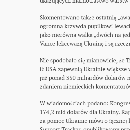
ukazujących marnotrastwo warstw 
Skomentowano także ostatnią „awan
ogromna krzywda pupilkowi lewack
jako nierówna walka „dwóch na jed
Vance lekcewazą Ukrainę i są rzecz
Nie spodobało się mianowicie, że
iż USA zapewnią Ukrainie większe 
już ponad 350 miliardów dolarów n
zdaniem niemieckich komentatoró
W wiadomościach podano: Kongres U
174,2 mld dolarów dla Ukrainy. R
za pomoc Ukrainie mówi o łącznej 
Support Tracker, opublikowany prz