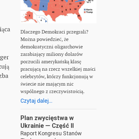
iąca
Dlaczego Demokraci przegrali?
Można powiedzieć, że
demokratyczni oligarchowie
zarabiający miliony dolarów
zger
porzucili amerykańską klasę
zują
pracującą na rzecz wszelkiej maści
czba
celebrytów, którzy funkcjonują w
świecie nie mającym nic
wspólnego z rzeczywistością.
Czytaj dalej...
Plan zwycięstwa w
Ukrainie — Część II
Raport Kongresu Stanów