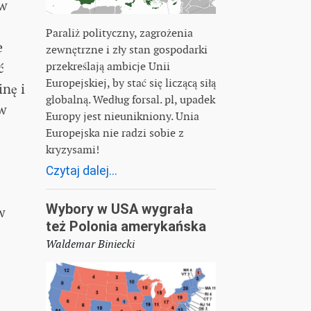
 w
Paraliż polityczny, zagrożenia
e
zewnętrzne i zły stan gospodarki
przekreślają ambicje Unii
ć
Europejskiej, by stać się liczącą siłą
nę i
globalną. Według forsal. pl, upadek
 w
Europy jest nieunikniony. Unia
Europejska nie radzi sobie z
kryzysami!
Czytaj dalej...
Wybory w USA wygrała
w
też Polonia amerykańska
Waldemar Biniecki