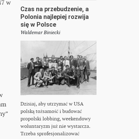
47 w
Czas na przebudzenie, a
Polonia najlepiej rozwija
się w Polsce
Waldemar Biniecki
w
Sam
Dzisiaj, aby utrzymać w USA
polską tożsamość i budować
ny”
propolski lobbing, weekendowy
woluntaryzm już nie wystarcza.
Trzeba sprofesjonalizować