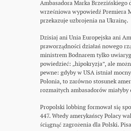
Ambasadora Marka Brzezińskiego dla
wrześniowa wypowiedź Premiera Ma
przekazuje uzbrojenia na Ukrainę.
Dzisiaj ani Unia Europejska ani A
praworządności działań nowego rz
ministrem Bodnarem tylko uwiaryg
powiedzieć: „hipokryzja”, ale można
pewne: gdyby w USA istniał mocny
Polonia, to zarówno stosunek amery
rozmaitych ambasadorów miałyby dz
Propolski lobbing formował się sp
447. Wtedy amerykańscy Polacy wal
ściągnąć zagrożenia dla Polski. Pi