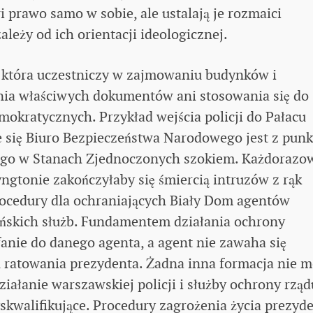
 prawo samo w sobie, ale ustalają je rozmaici
zależy od ich orientacji ideologicznej.
i, która uczestniczy w zajmowaniu budynków i
ia właściwych dokumentów ani stosowania się do
okratycznych. Przykład wejścia policji do Pałacu
 się Biuro Bezpieczeństwa Narodowego jest z punk
ego w Stanach Zjednoczonych szokiem. Każdorazo
gtonie zakończyłaby się śmiercią intruzów z rąk
procedury dla ochraniających Biały Dom agentów
ańskich służb. Fundamentem działania ochrony
anie do danego agenta, a agent nie zawaha się
 ratowania prezydenta. Żadna inna formacja nie 
ziałanie warszawskiej policji i służby ochrony rząd
skwalifikujące. Procedury zagrożenia życia prezyd