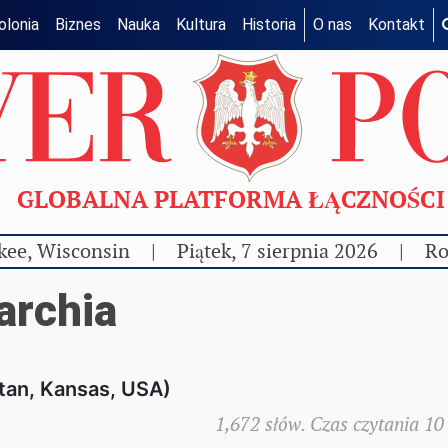
olonia
Biznes
Nauka
Kultura
Historia
O nas
Kontakt
GLOBALNA PLATFORMA ŁĄCZNOŚC
kee, Wisconsin
|
Piątek, 7 sierpnia 2026
|
Ro
archia
tan, Kansas, USA)
1,672 słów. Czas czytania 10