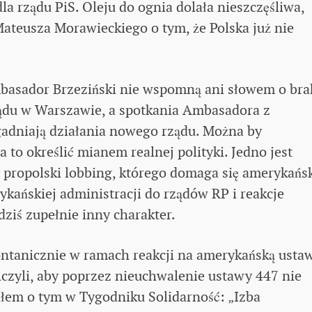
 rządu PiS. Oleju do ognia dolała nieszczęśliwa,
teusza Morawieckiego o tym, że Polska już nie
mbasador Brzeziński nie wspomną ani słowem o bra
ądu w Warszawie, a spotkania Ambasadora z
adniają działania nowego rządu. Można by
 to określić mianem realnej polityki. Jedno jest
 propolski lobbing, którego domaga się amerykańs
kańskiej administracji do rządów RP i reakcje
iś zupełnie inny charakter.
ontanicznie w ramach reakcji na amerykańską usta
czyli, aby poprzez nieuchwalenie ustawy 447 nie
sałem o tym w Tygodniku Solidarność: „Izba