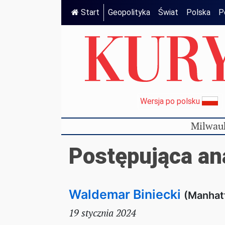
Start
Geopolityka
Świat
Polska
P
Wersja po polsku
Milwau
Postępująca an
Waldemar Biniecki
(Manhat
19 stycznia 2024