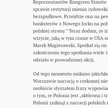
Reprezentantów Kongresu Stanów 
sprawie restytucji mienia żydowsk
bezspadkowe. Przejdzie ona na pew
banksterów z Nowego Jorku na pols
polskiej strony.” Teraz dodam, że 
wizycie, jaką w tym czasie w USA 
Marek Magierowski. Spotkał się on 
zakończeniu tego spotkania wiele
udziału w prowadzonej akcji.
Od tego momentu unikano jakichkol
Warszawie narrację o rzekomej niez
osobiście słyszałem frazy wypowia
o tym, że Polonia jest „skłócona i t
Polonii zniknął z narracji polskic