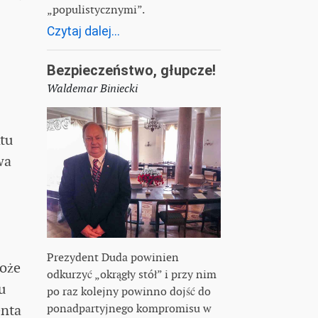
„populistycznymi”.
Czytaj dalej...
Bezpieczeństwo, głupcze!
Waldemar Biniecki
tu
wa
Prezydent Duda powinien
może
odkurzyć „okrągły stół” i przy nim
u
po raz kolejny powinno dojść do
enta
ponadpartyjnego kompromisu w