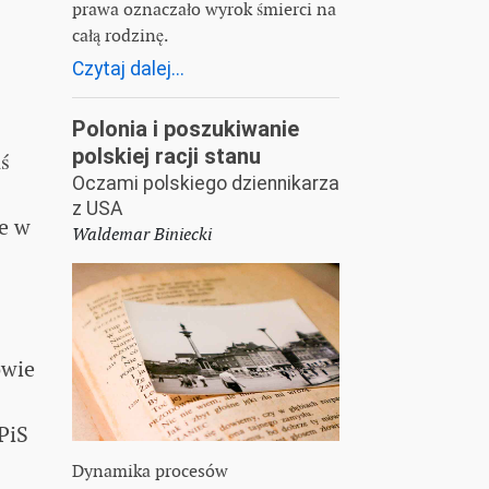
prawa oznaczało wyrok śmierci na
całą rodzinę.
Czytaj dalej...
Polonia i poszukiwanie
polskiej racji stanu
ś
Oczami polskiego dziennikarza
z USA
ce w
Waldemar Biniecki
owie
PiS
Dynamika procesów