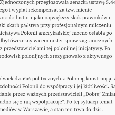
Zjednoczonych przegłosowała senacką ustawę S.4
iego i wypłat rekompensat za tzw. mienie
no do historii jako największy skok prawników i
ki skarb państwa przy profesjonalnym milczeniu
inicjatywa Polonii amerykańskiej mocno osłabła po
odbył ówczesny wiceminister spraw zagranicznych
z przedstawicielami tej polonijnej inicjatywy. Po
 środowisk polonijnych zrezygnowało z aktywnego
wiek działań politycznych z Polonią, konstruując 
dolności Polonii do współpracy i jej kłótliwości. 
danie przez ważnych przedstawicieli „Dobrej Zmia
rudno się z nią współpracuje”. Po tej sytuacji temat
h mediów w Warszawie, a stan ten trwa do dziś.