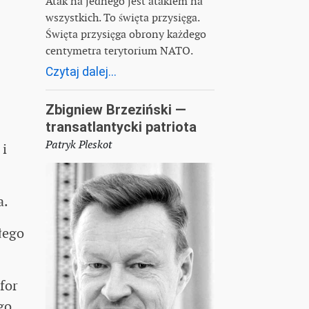
Atak na jednego jest atakiem na
wszystkich. To święta przysięga.
Święta przysięga obrony każdego
centymetra terytorium NATO.
Czytaj dalej...
Zbigniew Brzeziński —
transatlantycki patriota
Patryk Pleskot
 i
a.
łego
for
go.