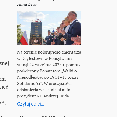
Anna Druś
Na terenie polonijnego cmentarza
w Doylestown w Pensylwanii
znej
stanął 22 września 2024 r. pomnik
poświęcony Bohaterom „Walki o
Niepodległość po 1944–45 roku i
tem
Solidarności”. W uroczystości
sieć
odsłonięcia wziął udział m.in.
prezydent RP Andrzej Duda.
SA,
Czytaj dalej...