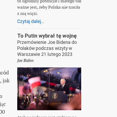
to ogromny potencjał i dlatego tak
ważne jest, żeby Polska nie traciła
z nią więzi.
Czytaj dalej...
To Putin wybrał tę wojnę
Przemówienie Joe Bidena do
Polaków podczas wizyty w
Warszawie 21 lutego 2023
Joe Biden
aród
 jak
o
jąc
000