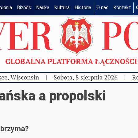
olonia
Biznes
Nauka
Kultura
Historia
O nas
Kontakt
GLOBALNA PLATFORMA ŁĄCZNOŚC
ee, Wisconsin
|
Sobota, 8 sierpnia 2026
|
Ro
ańska a propolski
olbrzyma?