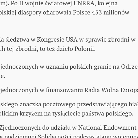
m). Po II wojnie światowej UNRRA, kolejna
lskiej diaspory ofiarowała Polsce 453 milionów
a śledztwa w Kongresie USA w sprawie zbrodni w
tej zbrodni, to też dzieło Polonii.
jednoczonych w uznaniu polskich granic na Odrze
e.
Zjednoczonych w finansowaniu Radia Wolna Europ
skiego znaczka pocztowego przedstawiającego bia
olickim krzyżem na tysiąclecie państwa polskiego.
Zjednoczonych do udziału w National Endowment 
 podziemnej Solidarności podczas stanu wojenne