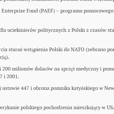
n Enterprise Fund (PAEF) – programu pomocowego
a uciekinierów politycznych z Polski z czasów st
cia starań wstąpienia Polski do NATO (zebrano po
ją).
 200 milionów dolarów na sprzęt medyczny i pom
7 i 2001.
j ustawie 447 i obrona pomnika katyńskiego w Ne
merykanie polskiego pochodzenia mieszkający w US