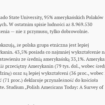
orado State University, 95% amerykańskich Polaków
ych. W ostatnim spisie ludności aż 8.969.530
zenia — nie z przymusu, tylko dobrowolnie.
azują, że polska grupa etniczna jest lepiej
kanin. 43,5% posiada co najmniej wykształcenie n
estawieniu ze średnią amerykańską 33,1%. Ameryka
iż przeciętny Amerykanin (79 tys. dol., wobec śred
odzinę) oraz są lepiej wykształceni (36 proc., wobec
ć (71 proc.) deklaruje przynależność do kościoła
ute. Studium „Polish Americans Today: A Survey of
)