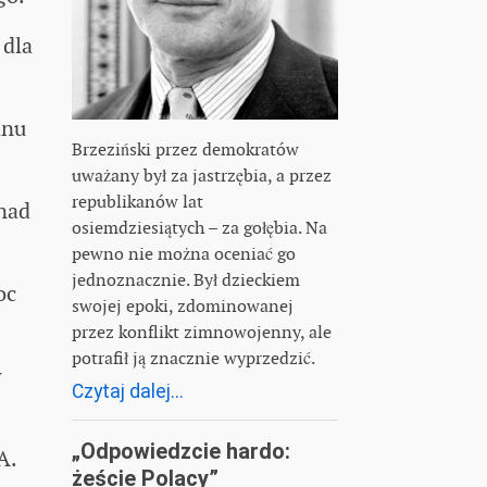
 dla
anu
Brzeziński przez demokratów
uważany był za jastrzębia, a przez
republikanów lat
nad
osiemdziesiątych – za gołębia. Na
pewno nie można oceniać go
jednoznacznie. Był dzieckiem
oc
swojej epoki, zdominowanej
przez konflikt zimnowojenny, ale
potrafił ją znacznie wyprzedzić.
w
Czytaj dalej...
„Odpowiedzcie hardo:
A.
żeście Polacy”