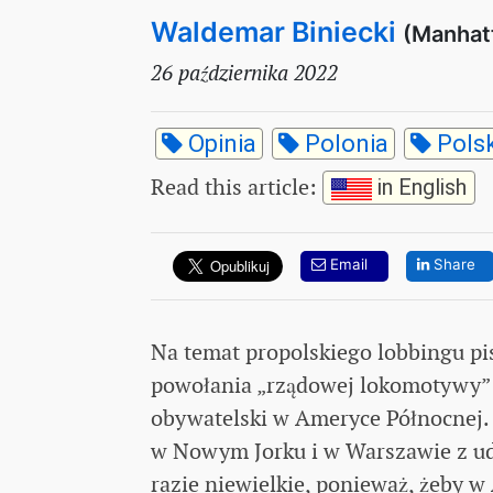
Waldemar Biniecki
(Manhat
26 października 2022
Opinia
Polonia
Pols
Read this article
:
in English
Email
Share
Na temat propolskiego lobbingu p
powołania „rządowej lokomotywy”: 
obywatelski w Ameryce Północnej.
w Nowym Jorku i w Warszawie z ud
razie niewielkie, ponieważ, żeby w