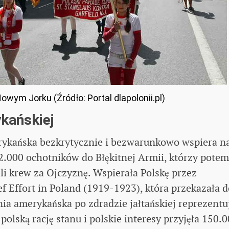
owym Jorku (Źródło: Portal dlapolonii.pl)
kańskiej
erykańska bezkrytycznie i bezwarunkowo wspiera n
2.000 ochotników do Błękitnej Armii, którzy potem,
li krew za Ojczyznę. Wspierała Polskę przez
f Effort in Poland (1919-1923), która przekazała d
ia amerykańska po zdradzie jałtańskiej reprezentu
olską rację stanu i polskie interesy przyjęła 150.