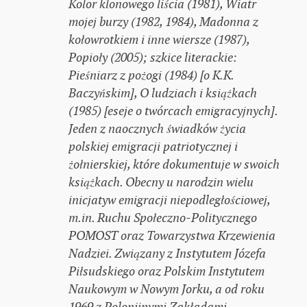
Kolor klonowego liścia (1981), Wiatr
mojej burzy (1982, 1984), Madonna z
kołowrotkiem i inne wiersze (1987),
Popioły (2005); szkice literackie:
Pieśniarz z pożogi (1984) [o K.K.
Baczyńskim], O ludziach i książkach
(1985) [eseje o twórcach emigracyjnych].
Jeden z naocznych świadków życia
polskiej emigracji patriotycznej i
żołnierskiej, które dokumentuje w swoich
książkach. Obecny u narodzin wielu
inicjatyw emigracji niepodległościowej,
m.in. Ruchu Społeczno-Politycznego
POMOST oraz Towarzystwa Krzewienia
Nadziei. Związany z Instytutem Józefa
Piłsudskiego oraz Polskim Instytutem
Naukowym w Nowym Jorku, a od roku
1969 z Polonijnymi Zakładami