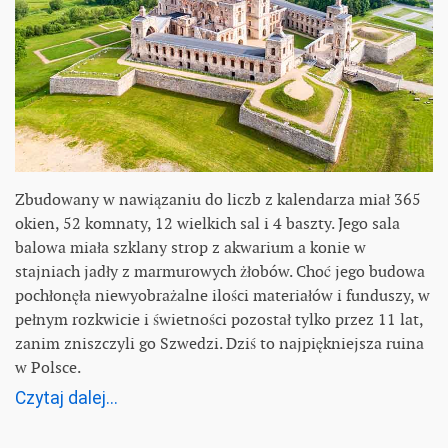
Zbudowany w nawiązaniu do liczb z kalendarza miał 365
okien, 52 komnaty, 12 wielkich sal i 4 baszty. Jego sala
balowa miała szklany strop z akwarium a konie w
stajniach jadły z marmurowych żłobów. Choć jego budowa
pochłonęła niewyobrażalne ilości materiałów i funduszy, w
pełnym rozkwicie i świetności pozostał tylko przez 11 lat,
zanim zniszczyli go Szwedzi. Dziś to najpiękniejsza ruina
w Polsce.
Czytaj dalej...