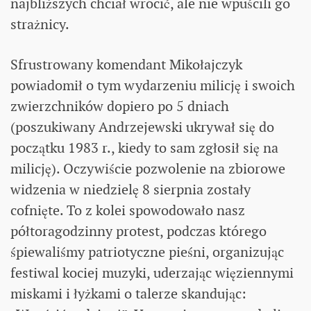
najbliższych chciał wrócić, ale nie wpuścili go
strażnicy.
Sfrustrowany komendant Mikołajczyk
powiadomił o tym wydarzeniu milicję i swoich
zwierzchników dopiero po 5 dniach
(poszukiwany Andrzejewski ukrywał się do
początku 1983 r., kiedy to sam zgłosił się na
milicję). Oczywiście pozwolenie na zbiorowe
widzenia w niedzielę 8 sierpnia zostały
cofnięte. To z kolei spowodowało nasz
półtoragodzinny protest, podczas którego
śpiewaliśmy patriotyczne pieśni, organizując
festiwal kociej muzyki, uderzając więziennymi
miskami i łyżkami o talerze skandując: