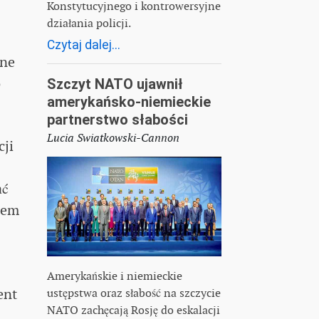
Konstytucyjnego i kontrowersyjne
działania policji.
Czytaj dalej...
lne
o
Szczyt NATO ujawnił
amerykańsko-niemieckie
partnerstwo słabości
Lucia Swiatkowski-Cannon
cji
ać
mem
Amerykańskie i niemieckie
ent
ustępstwa oraz słabość na szczycie
NATO zachęcają Rosję do eskalacji