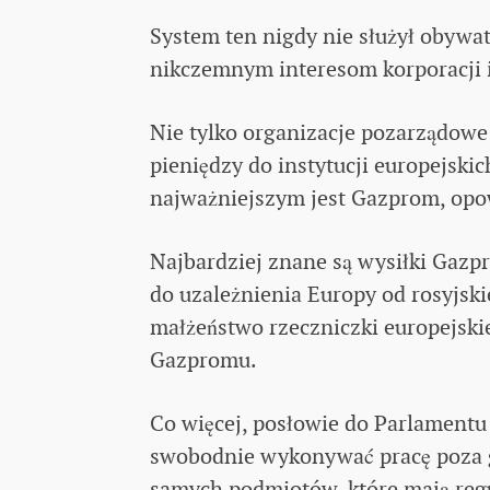
System ten nigdy nie służył obywat
nikczemnym interesom korporacji i
Nie tylko organizacje pozarządowe
pieniędzy do instytucji europejskic
najważniejszym jest Gazprom, opow
Najbardziej znane są wysiłki Gazp
do ​​uzależnienia Europy od rosyjs
małżeństwo rzeczniczki europejski
Gazpromu.
Co więcej, posłowie do Parlament
swobodnie wykonywać pracę poza gr
samych podmiotów, które mają reg