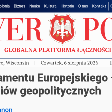
olonia
Biznes
Nauka
Kultura
Historia
O nas
Kontakt
GLOBALNA PLATFORMA ŁĄCZNOŚC
e, Wisconsin
|
Czwartek, 6 sierpnia 2026
|
amentu Europejskiego 
liów geopolitycznych
nnon