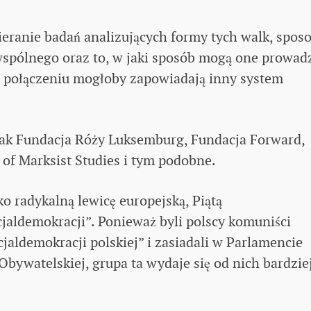
pieranie badań analizujących formy tych walk, spos
wspólnego oraz to, w jaki sposób mogą one prowad
 w połączeniu mogłoby zapowiadają inny system
 jak Fundacja Róży Luksemburg, Fundacja Forward,
 of Marksist Studies i tym podobne.
ko radykalną lewicę europejską, Piątą
jaldemokracji”. Ponieważ byli polscy komuniści
cjaldemokracji polskiej” i zasiadali w Parlamencie
bywatelskiej, grupa ta wydaje się od nich bardzie