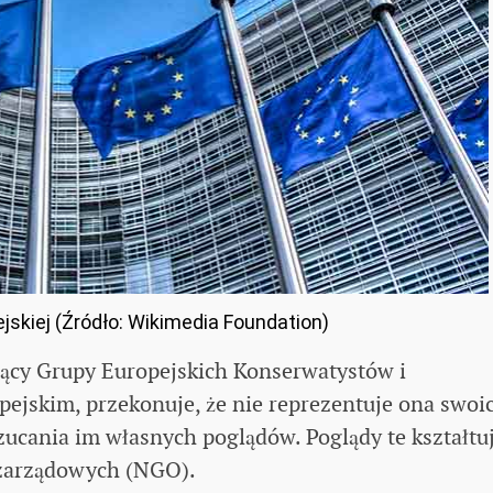
pejskiej (Źródło: Wikimedia Foundation)
zący Grupy Europejskich Konserwatystów i
ejskim, przekonuje, że nie reprezentuje ona swoi
zucania im własnych poglądów. Poglądy te kształtu
ozarządowych (NGO).