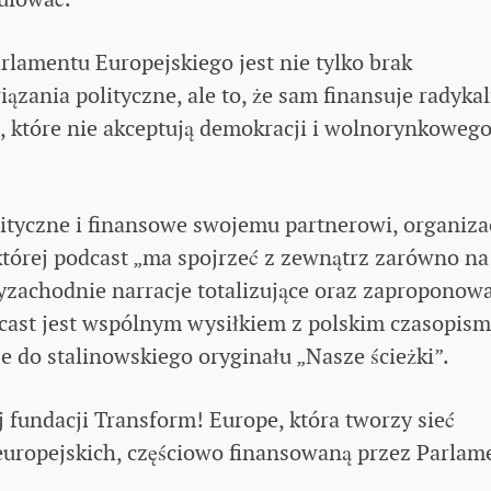
amentu Europejskiego jest nie tylko brak
wiązania polityczne, ale to, że sam finansuje radyka
 które nie akceptują demokracji i wolnorynkoweg
ityczne i finansowe swojemu partnerowi, organiza
której podcast „ma spojrzeć z zewnątrz zarówno na
yzachodnie narracje totalizujące oraz zaproponow
dcast jest wspólnym wysiłkiem z polskim czasopis
 do stalinowskiego oryginału „Nasze ścieżki”.
ej fundacji Transform! Europe, która tworzy sieć
europejskich, częściowo finansowaną przez Parlam