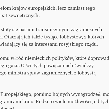
elom krajów europejskich, lecz zamiast tego
 sił zewnętrznych.
 stały się pasami transmisyjnymi zagranicznych
h. Otaczają ich także tysiące lobbystów, z których
iadający się za interesami rosyjskiego rządu.
romu wśród niemieckich polityków, które doprowad
kiego gazu. O ścisłych powiązaniach świadczy
ego ministra spraw zagranicznych z lobbystą
u Europejskiego, pomimo hojnych wynagrodzeń, m
anicami kraju. Rodzi to wiele możliwości, od tyc
ulować.