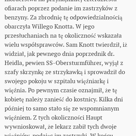
ofiarach poprzez podanie im zastrzyków z
benzyny. Za zbrodnię tę odpowiedzialnością
obarczyła Willego Knotta. W jego
przesłuchaniach na tę okoliczność wskazała
wielu współsprawców. Sam Knott twierdził, iż
widział, jak pewnego dnia poprzednik dr.
Heidla, pewien SS-Obersturmführer, wyjął z
szafy skrzynkę ze strzykawką i sprowadził do
swojego pokoju w szpitalu więźniarkę i
więźnia. Po pewnym czasie oznajmił, że tę
kobietę należy zanieść do kostnicy. Kilka dni
później to samo stało się ze wspomnianym
więźniem. Z tych okoliczności Haupt
wywnioskował, że lekarz zabił tych dwoje
więźniów, podając im zastrzyki. W końcu