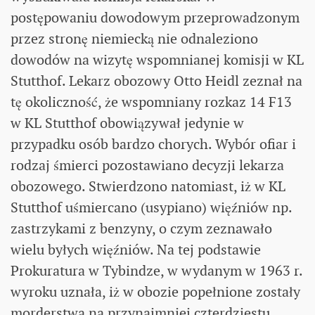
postępowaniu dowodowym przeprowadzonym
przez stronę niemiecką nie odnaleziono
dowodów na wizytę wspomnianej komisji w KL
Stutthof. Lekarz obozowy Otto Heidl zeznał na
tę okoliczność, że wspomniany rozkaz 14 F13
w KL Stutthof obowiązywał jedynie w
przypadku osób bardzo chorych. Wybór ofiar i
rodzaj śmierci pozostawiano decyzji lekarza
obozowego. Stwierdzono natomiast, iż w KL
Stutthof uśmiercano (usypiano) więźniów np.
zastrzykami z benzyny, o czym zeznawało
wielu byłych więźniów. Na tej podstawie
Prokuratura w Tybindze, w wydanym w 1963 r.
wyroku uznała, iż w obozie popełnione zostały
morderstwa na przynajmniej czterdziestu