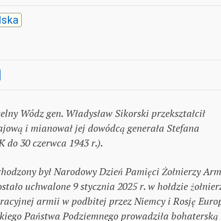
lska
czelny Wódz gen. Władysław Sikorski przekształcił
ajową i mianował jej dowódcą generała Stefana
 do 30 czerwca 1943 r.).
bchodzony był Narodowy Dzień Pamięci Żołnierzy Arm
tało uchwalone 9 stycznia 2025 r. w hołdzie żołnie
racyjnej armii w podbitej przez Niemcy i Rosję Europ
lskiego Państwa Podziemnego prowadziła bohaterską