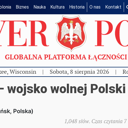
olonia
Biznes
Nauka
Kultura
Historia
O nas
Kontakt
GLOBALNA PLATFORMA ŁĄCZNOŚC
ee, Wisconsin
|
Sobota, 8 sierpnia 2026
|
Ro
– wojsko wolnej Polski
ńsk, Polska)
1,048 słów. Czas czytania 7