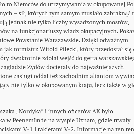
ało to Niemców do utrzymywania w okupowanej Po
jnych – sił, których tym samym musiało zabraknąć 
zują jednak nie tylko liczby wysadzonych mostów,
ów na funkcjonariuszy władz okupacyjnych. Poka
-dniowe Powstanie Warszawskie. Dzięki odważnym
m jak rotmistrz Witold Pilecki, który przedostał się
który dwukrotnie zdołał wejść do getta warszawskie
i zagładzie Żydów docierały do najważniejszych
nione zasługi oddał też zachodnim aliantom wywia
jący nie tylko w okupowanym kraju, lecz także w gł
szaka „Nordyka” i innych oficerów AK było
ka w Peenemünde na wyspie Uznam, gdzie trwały
ciskami V-1 i rakietami V-2. Informacje na ten te