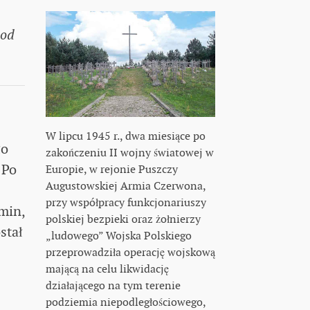
 od
W lipcu 1945 r., dwa miesiące po
ło
zakończeniu II wojny światowej w
 Po
Europie, w rejonie Puszczy
Augustowskiej Armia Czerwona,
przy współpracy funkcjonariuszy
min,
polskiej bezpieki oraz żołnierzy
stał
„ludowego” Wojska Polskiego
przeprowadziła operację wojskową
mającą na celu likwidację
działającego na tym terenie
podziemia niepodległościowego,