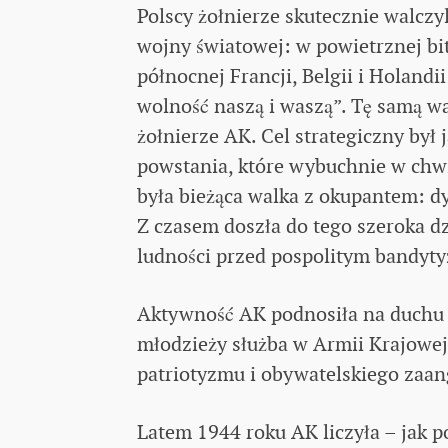
Polscy żołnierze skutecznie walczy
wojny światowej: w powietrznej bi
północnej Francji, Belgii i Holandi
wolność naszą i waszą”. Tę samą w
żołnierze AK. Cel strategiczny był
powstania, które wybuchnie w chwi
była bieżąca walka z okupantem: dy
Z czasem doszła do tego szeroka d
ludności przed pospolitym bandyt
Aktywność AK podnosiła na duchu s
młodzieży służba w Armii Krajowej
patriotyzmu i obywatelskiego zaa
Latem 1944 roku AK liczyła – jak p