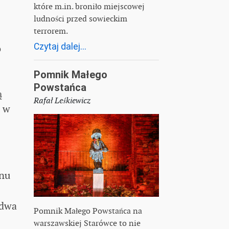
które m.in. broniło miejscowej
ludności przed sowieckim
terrorem.
Czytaj dalej...
o
Pomnik Małego
Powstańca
ą
Rafał Leśkiewicz
u w
mnu
 dwa
Pomnik Małego Powstańca na
warszawskiej Starówce to nie