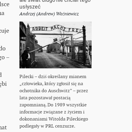
ale świat długo nie chciał tego
lsce
usłyszeć
na
Andrzej (Andrew) Woźniewicz
zuje
 do
go –
d
Pilecki – dziś określany mianem
ębi
„człowieka, który zgłosił się na
ochotnika do Auschwitz” – przez
lata pozostawał postacią
zapomnianą. Do 1989 wszystkie
informacje związane z życiem i
dokonaniami Witolda Pileckiego
podlegały w PRL cenzurze.
mat