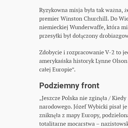
Ryzykowna misja była tak ważna, 
premier Winston Churchill. Do Wielk
niemieckiej Wunderwaffe, która mia
przesyłki był dołączony drobiazgow
Zdobycie i rozpracowanie V-2 to j
amerykańska historyk Lynne Olso
całej Europie”.
Podziemny front
„Jeszcze Polska nie zginęła / Kie
narodowego. Józef Wybicki pisał je
zniknęła z mapy Europy, podzielona
totalitarne mocarstwa – nazistow