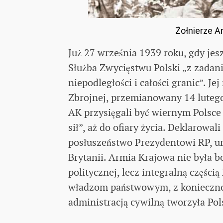
Żołnierze Ar
Już 27 września 1939 roku, gdy jes
Służba Zwycięstwu Polski „z zadan
niepodległości i całości granic”. J
Zbrojnej, przemianowany 14 lutego
AK przysięgali być wiernym Polsce 
sił”, aż do ofiary życia. Deklarowa
posłuszeństwo Prezydentowi RP, u
Brytanii. Armia Krajowa nie była 
politycznej, lecz integralną części
władzom państwowym, z koniecznoś
administracją cywilną tworzyła Po