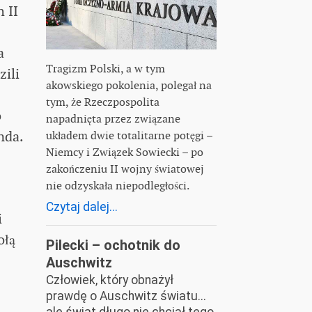
 II
a
Tragizm Polski, a w tym
zili
akowskiego pokolenia, polegał na
tym, że Rzeczpospolita
o
napadnięta przez związane
nda.
układem dwie totalitarne potęgi –
Niemcy i Związek Sowiecki – po
zakończeniu II wojny światowej
nie odzyskała niepodległości.
Czytaj dalej...
i
ołą
Pilecki – ochotnik do
Auschwitz
Człowiek, który obnażył
prawdę o Auschwitz światu...