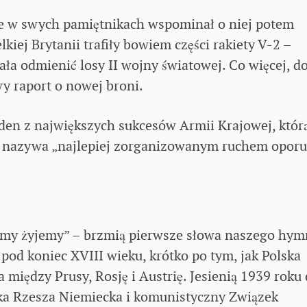
że w swych pamiętnikach wspominał o niej potem
iej Brytanii trafiły bowiem części rakiety V-2 –
ła odmienić losy II wojny światowej. Co więcej, d
y raport o nowej broni.
eden z największych sukcesów Armii Krajowej, któr
n nazywa „najlepiej zorganizowanym ruchem opor
dy my żyjemy” – brzmią pierwsze słowa naszego hy
 pod koniec XVIII wieku, krótko po tym, jak Polska
 między Prusy, Rosję i Austrię. Jesienią 1939 roku
ska Rzesza Niemiecka i komunistyczny Związek