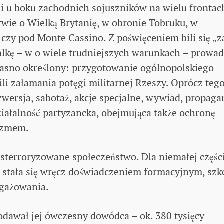
li u boku zachodnich sojuszników na wielu frontach
twie o Wielką Brytanię, w obronie Tobruku, w
i czy pod Monte Cassino. Z poświęceniem bili się „z
alkę – w o wiele trudniejszych warunkach – prowad
 jasno określony: przygotowanie ogólnopolskiego
li załamania potęgi militarnej Rzeszy. Oprócz teg
wersja, sabotaż, akcje specjalne, wywiad, propaga
ziałalność partyzancka, obejmująca także ochronę
yzmem.
terroryzowane społeczeństwo. Dla niemałej częśc
 stała się wręcz doświadczeniem formacyjnym, szk
ngażowania.
odawał jej ówczesny dowódca – ok. 380 tysięcy