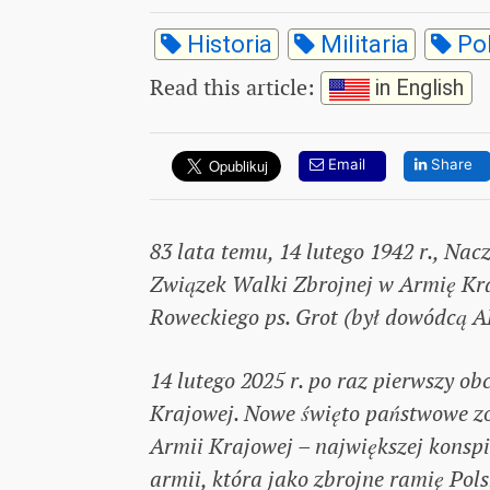
Historia
Militaria
Po
Read this article
:
in English
Email
Share
83 lata temu, 14 lutego 1942 r., Na
Związek Walki Zbrojnej w Armię Kr
Roweckiego ps. Grot (był dowódcą AK
14 lutego 2025 r. po raz pierwszy o
Krajowej. Nowe święto państwowe zos
Armii Krajowej – największej konspi
armii, która jako zbrojne ramię Po