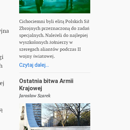
Cichociemni byli elitą Polskich Sił
Zbrojnych przeznaczoną do zadań
yjna
specjalnych. Należeli do najlepiej
wyszkolonych żołnierzy w
szeregach aliantów podczas II
wojny światowej.
gi
h
Czytaj dalej...
Ostatnia bitwa Armii
ej
Krajowej
Jarosław Szarek
ą