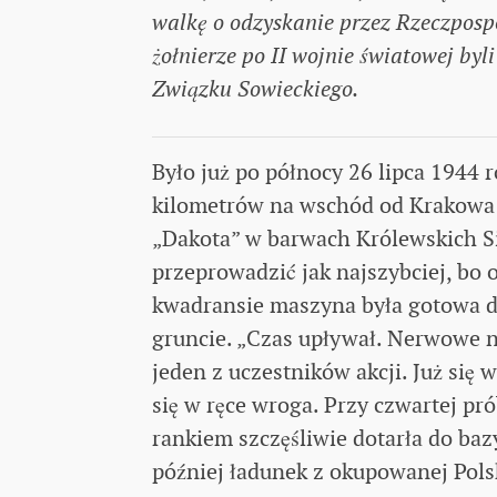
walkę o odzyskanie przez Rzeczpospol
żołnierze po II wojnie światowej by
Związku Sowieckiego.
Było już po północy 26 lipca 1944 r
kilometrów na wschód od Krakowa
„Dakota” w barwach Królewskich Si
przeprowadzić jak najszybciej, bo
kwadransie maszyna była gotowa do
gruncie. „Czas upływał. Nerwowe n
jeden z uczestników akcji. Już się 
się w ręce wroga. Przy czwartej p
rankiem szczęśliwie dotarła do ba
później ładunek z okupowanej Polsk