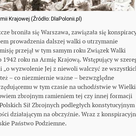
mii Krajowej (Źródło: DlaPolonii.pl)
zcze broniła się Warszawa, zawiązała się konspirac
iem prowadzenia dalszej walki o utrzymanie
ej misję przejął w tym samym roku Związek Walki
 1942 roku na Armię Krajową. Wstępujący w szere
i „o wyzwolenie Jej z niewoli walczyć ze wszystkic
li też – co niezmiernie ważne – bezwzględne
rzędującemu w tym czasie na uchodźstwie w Wielki
bowiem zbrojnym ramieniem tej czy innej formacji
ą Polskich Sił Zbrojnych podległych konstytucyjnym
ci działającym na obczyźnie. Wraz z konspiracyjn
lskie Państwo Podziemne.