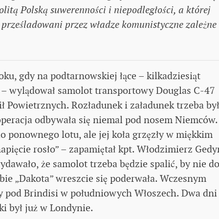
itą Polską suwerenności i niepodległości, a której
li prześladowani przez władze komunistyczne zależne
oku, gdy na podtarnowskiej łące – kilkadziesiąt
 – wylądował samolot transportowy Douglas C-47
ł Powietrznych. Rozładunek i załadunek trzeba by
 operacja odbywała się niemal pod nosem Niemców.
 ponownego lotu, ale jej koła grzęzły w miękkim
apięcie rosło” – zapamiętał kpt. Włodzimierz Gedy
wydawało, że samolot trzeba będzie spalić, by nie do
róbie „Dakota” wreszcie się poderwała. Wczesnym
zy pod Brindisi w południowych Włoszech. Dwa dni
i był już w Londynie.