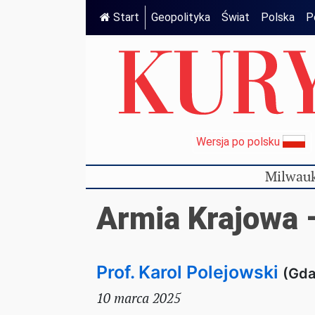
Start
Geopolityka
Świat
Polska
P
Wersja po polsku
Milwauk
Armia Krajowa 
Prof. Karol Polejowski
(Gda
10 marca 2025