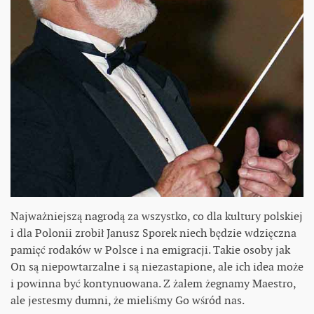
Najważniejszą nagrodą za wszystko, co dla kultury polskiej
i dla Polonii zrobił Janusz Sporek niech będzie wdzięczna
pamięć rodaków w Polsce i na emigracji. Takie osoby jak
On są niepowtarzalne i są niezastapione, ale ich idea może
i powinna być kontynuowana. Z żalem żegnamy Maestro,
ale jestesmy dumni, że mieliśmy Go wśród nas.