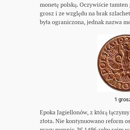
monetę polską. Oczywiście tamten 
grosz i ze względu na brak szlache
była ograniczona, jednak nazwa mo
1 grosz
Epoka Jagiellonów, z którą łączymy
złota. Nie kontynuowano reform os
pracy mennic. W 1496 roku sejm w 