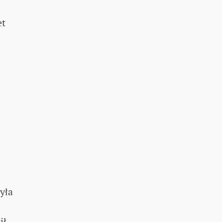
et
yła
ił