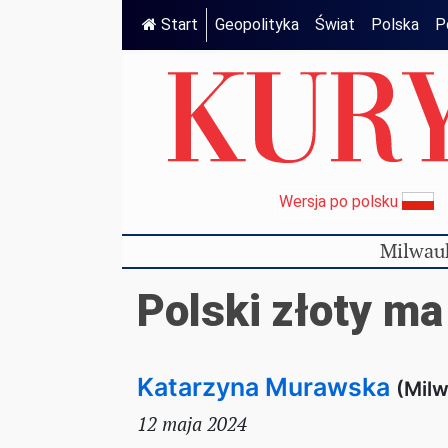
Start
Geopolityka
Świat
Polska
P
Wersja po polsku
Milwau
Polski złoty ma
Katarzyna Murawska
(Mil
12 maja 2024