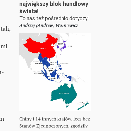
największy blok handlowy
świata!
To nas też pośrednio dotyczy!
Andrzej (Andrew) Woźniewicz
tali,
ami
a-
tm
Chiny i 14 innych krajów, lecz bez
Stanów Zjednoczonych, zgodziły