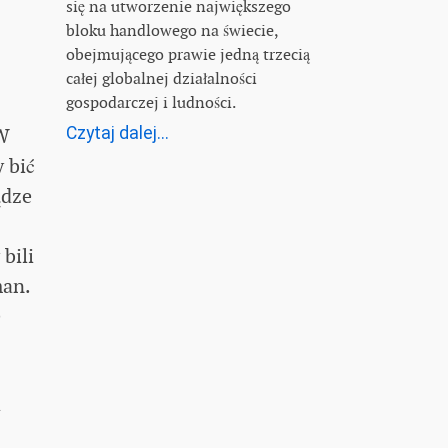
się na utworzenie największego
bloku handlowego na świecie,
obejmującego prawie jedną trzecią
całej globalnej działalności
gospodarczej i ludności.
Czytaj dalej...
 W
 bić
ądze
bili
man.
e
a