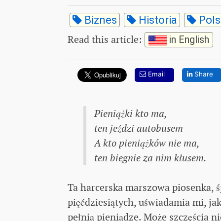
Biznes
Historia
Pols
Read this article
:
in English
Email
Share
Pieniążki kto ma,
ten jeździ autobusem
A kto pieniążków nie ma,
ten biegnie za nim kłusem.
Ta harcerska marszowa piosenka, ś
pięćdziesiątych, uświadamia mi, jak
pełnią pieniądze. Może szczęścia nie