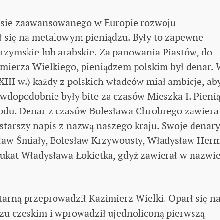
zasie zaawansowanego w Europie rozwoju
ł się na metalowym pieniądzu. Były to zapewne
zymskie lub arabskie. Za panowania Piastów, do
mierza Wielkiego, pieniądzem polskim był denar.
XIII w.) każdy z polskich władców miał ambicje, aby
wdopodobnie były bite za czasów Mieszka I. Pieni
narodu. Denar z czasów Bolesława Chrobrego zawiera
ajstarszy napis z nazwą naszego kraju. Swoje denary 
lesław Śmiały, Bolesław Krzywousty, Władysław Her
y dukat Władysława Łokietka, gdyż zawierał w nazwi
rną przeprowadził Kazimierz Wielki. Oparł się n
zu czeskim i wprowadził ujednoliconą pierwszą