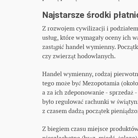
Najstarsze środki płatni
Z rozwojem cywilizacji i podziałe
usług, które wymagały oceny ich wa
zastąpić handel wymienny. Początk
czy zwierząt hodowlanych.
Handel wymienny, rodzaj pierwotn
tego może być Mezopotamia (około
a za ich zdeponowanie - sprzedaż -
było regulować rachunki w świątyni
z czasem dadzą początek pieniądz
Z biegiem czasu miejsce produktó
nieszlachetne (brąz, miedź, żelazo)