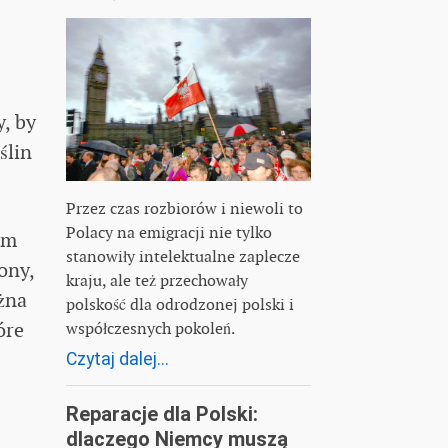
y, by
ślin
Przez czas rozbiorów i niewoli to
Polacy na emigracji nie tylko
em
stanowiły intelektualne zaplecze
ony,
kraju, ale też przechowały
żna
polskość dla odrodzonej polski i
óre
współczesnych pokoleń.
Czytaj dalej...
Reparacje dla Polski:
dlaczego Niemcy muszą