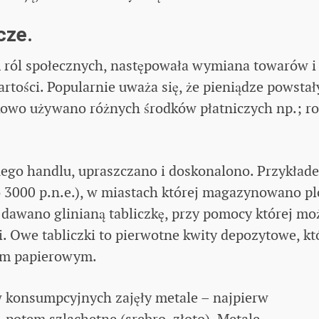
cze.
m ról społecznych, następowała wymiana towarów i
rtości. Popularnie uważa się, że pieniądze powstał
owo używano różnych środków płatniczych np.; ro
ego handlu, upraszczano i doskonalono. Przykład
 3000 p.n.e.), w miastach której magazynowano pl
 dawano glinianą tabliczkę, przy pomocy której mo
. Owe tabliczki to pierwotne kwity depozytowe, kt
om papierowym.
w konsumpcyjnych zajęły metale – najpierw
, potem szlachetne (srebro, złoto). Metale