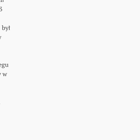
3
 był
y
iegu
y w
ż