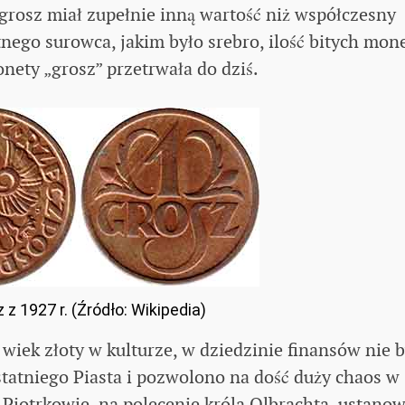
grosz miał zupełnie inną wartość niż współczesny
tnego surowca, jakim było srebro, ilość bitych mon
nety „grosz” przetrwała do dziś.
 z 1927 r. (Źródło: Wikipedia)
 wiek złoty w kulturze, w dziedzinie finansów nie b
tatniego Piasta i pozwolono na dość duży chaos w
Piotrkowie, na polecenie króla Olbrachta, ustanow