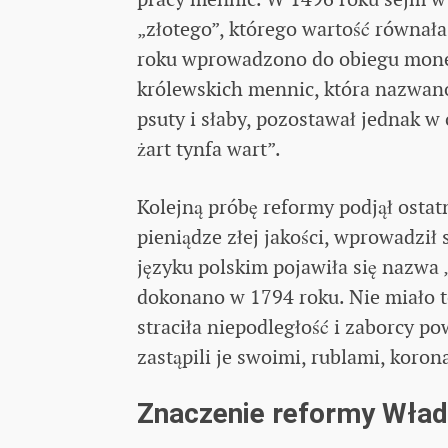
„złotego”, którego wartość równał
roku wprowadzono do obiegu monet
królewskich mennic, która nazwano 
psuty i słaby, pozostawał jednak w 
żart tynfa wart”.
Kolejną próbę reformy podjął ostat
pieniądze złej jakości, wprowadził
języku polskim pojawiła się nazwa 
dokonano w 1794 roku. Nie miało t
straciła niepodległość i zaborcy po
zastąpili je swoimi, rublami, koro
Znaczenie reformy Wła