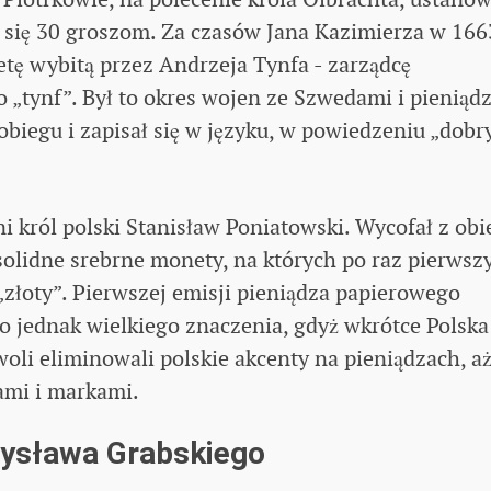
a się 30 groszom. Za czasów Jana Kazimierza w 166
ę wybitą przez Andrzeja Tynfa - zarządcę
„tynf”. Był to okres wojen ze Szwedami i pieniądz
obiegu i zapisał się w języku, w powiedzeniu „dobr
ni król polski Stanisław Poniatowski. Wycofał z ob
 solidne srebrne monety, na których po raz pierwsz
„złoty”. Pierwszej emisji pieniądza papierowego
o jednak wielkiego znaczenia, gdyż wkrótce Polska
woli eliminowali polskie akcenty na pieniądzach, a
nami i markami.
dysława Grabskiego