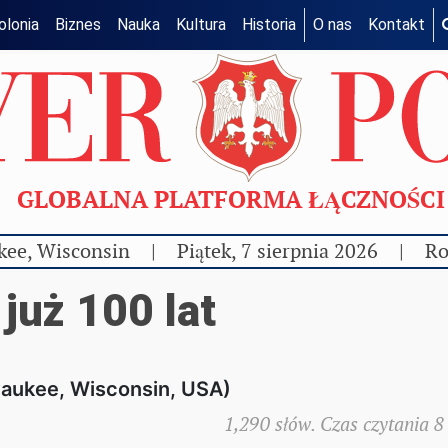
olonia
Biznes
Nauka
Kultura
Historia
O nas
Kontakt
GLOBALNA PLATFORMA ŁĄCZNOŚC
kee, Wisconsin
|
Piątek, 7 sierpnia 2026
|
Ro
 już 100 lat
waukee, Wisconsin, USA)
1,290 słów. Czas czytania 8