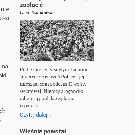
zapłacić
znie
Gene Sokolowski
jako
h na
Po bezprecedensowym zadaniu
bki
śmierci i zniszczeń Polsce i jej
mieszkańcom podczas II wojny
światowej, Niemcy arogancko
odrzucają polskie żądania
reparacji.
ych
Czytaj dalej...
w
Właśnie powstał