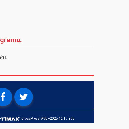
ogramu.
łu.
CrossPress.Web v2025.12.17.395