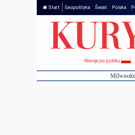
Start
Geopolityka
Świat
Polska
P
Wersja po polsku
Milwauke