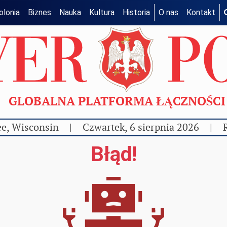
olonia
Biznes
Nauka
Kultura
Historia
O nas
Kontakt
GLOBALNA PLATFORMA ŁĄCZNOŚC
e, Wisconsin
|
Czwartek, 6 sierpnia 2026
|
Błąd!