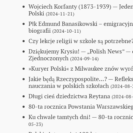
Wojciech Korfanty (1873-1939)
— Jeden
Polski
(2024-11-21)
Płk Edmund Banasikowski – emigracyjn
biografii
(2024-10-11)
Czy lekcje religii w szkole są potrzebne
Dziękujemy Krysiu!
— „Polish News” — 
Zjednoczonych
(2024-09-14)
»Kuryer Polski« z Milwaukee znów wyr
Jakie będą Rzeczypospolite...?
— Reflek
nauczania w polskich szkołach
(2024-08-
Długi cień dziedzictwa Reytana
(2024-08-
80-ta rocznica Powstania Warszawskie
Ku chwale tamtych dni!
— 80-ta roczni
05-23)