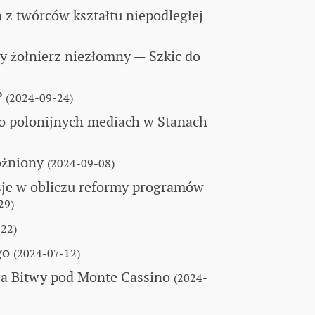
 z twórców kształtu niepodległej
y żołnierz niezłomny
— Szkic do
?
(2024-09-24)
o polonijnych mediach w Stanach
óżniony
(2024-09-08)
sje w obliczu reformy programów
29)
22)
go
(2024-07-12)
ca Bitwy pod Monte Cassino
(2024-