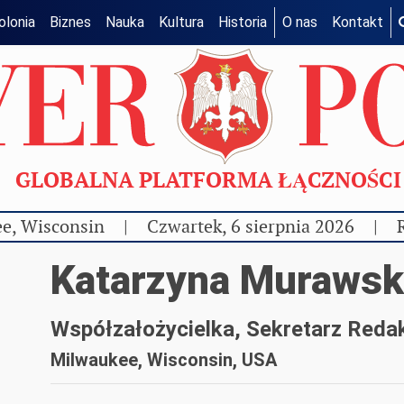
olonia
Biznes
Nauka
Kultura
Historia
O nas
Kontakt
GLOBALNA PLATFORMA ŁĄCZNOŚC
e, Wisconsin
|
Czwartek, 6 sierpnia 2026
|
Katarzyna Murawsk
Współzałożycielka, Sekretarz Redak
Milwaukee, Wisconsin, USA