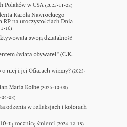
ch Polaków w USA
(2025-11-22)
denta Karola Nawrockiego
—
 RP na uroczystościach Dnia
11-16)
aktywowała swoją działalność
—
lentem świata obywatel” (C.K.
 o niej i jej Ofiarach wiemy?
(2025-
an Maria Kolbe
(2025-10-08)
-04-08)
rodzenia w refleksjach i kolorach
0-tą rocznicę śmierci
(2024-12-15)