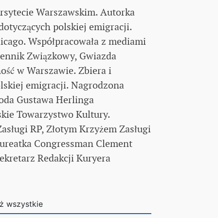
rsytecie Warszawskim. Autorka
otyczących polskiej emigracji.
hicago. Współpracowała z mediami
ziennik Związkowy, Gwiazda
ość w Warszawie. Zbiera i
lskiej emigracji. Nagrodzona
roda Gustawa Herlinga
skie Towarzystwo Kultury.
sługi RP, Złotym Krzyżem Zasługi
aureatka Congressman Clement
ekretarz Redakcji Kuryera
ż wszystkie