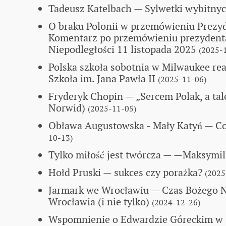
Tadeusz Katelbach
— Sylwetki wybitny
O braku Polonii w przemówieniu Prezy
Komentarz po przemówieniu prezydenta
Niepodległości 11 listopada 2025
(2025-
Polska szkoła sobotnia w Milwaukee re
Szkoła im. Jana Pawła II
(2025-11-06)
Fryderyk Chopin
— „Sercem Polak, a ta
Norwid)
(2025-11-05)
Obława Augustowska - Mały Katyń
— Co
10-13)
Tylko miłość jest twórcza
— —Maksymili
Hołd Pruski — sukces czy porażka?
(2025
Jarmark we Wrocławiu
— Czas Bożego Na
Wrocławia (i nie tylko)
(2024-12-26)
Wspomnienie o Edwardzie Góreckim w 1