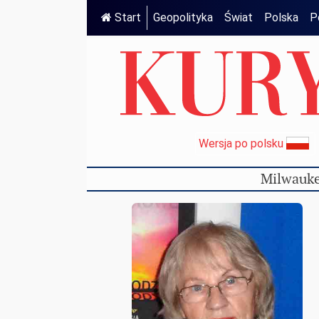
Start
Geopolityka
Świat
Polska
P
Wersja po polsku
Milwauke