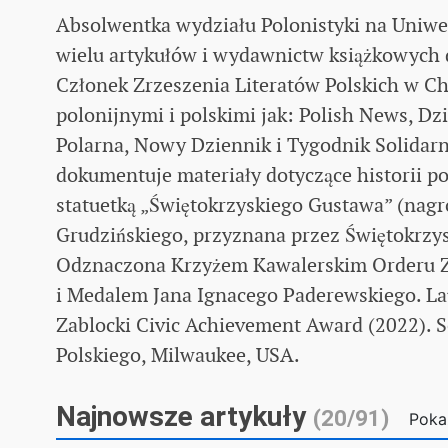
Absolwentka wydziału Polonistyki na Uniwe
wielu artykułów i wydawnictw książkowych d
Członek Zrzeszenia Literatów Polskich w C
polonijnymi i polskimi jak: Polish News, D
Polarna, Nowy Dziennik i Tygodnik Solidarn
dokumentuje materiały dotyczące historii po
statuetką „Świętokrzyskiego Gustawa” (nag
Grudzińskiego, przyznana przez Świętokrzy
Odznaczona Krzyżem Kawalerskim Orderu Za
i Medalem Jana Ignacego Paderewskiego. L
Zablocki Civic Achievement Award (2022). S
Polskiego, Milwaukee, USA.
Najnowsze artykuły
(20/91)
Poka