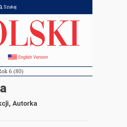
Szukaj
I
English Version
Rok 6 (80)
a
cji, Autorka