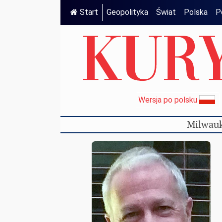
Start
Geopolityka
Świat
Polska
P
Wersja po polsku
Milwauk