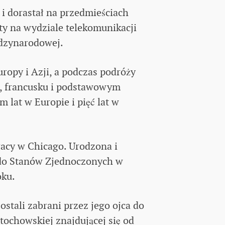
 i dorastał na przedmieściach
ty na wydziale telekomunikacji
ędzynarodowej.
ropy i Azji, a podczas podróży
u, francusku i podstawowym
 lat w Europie i pięć lat w
racy w Chicago. Urodzona i
do Stanów Zjednoczonych w
oku.
stali zabrani przez jego ojca do
tochowskiej znajdującej się od