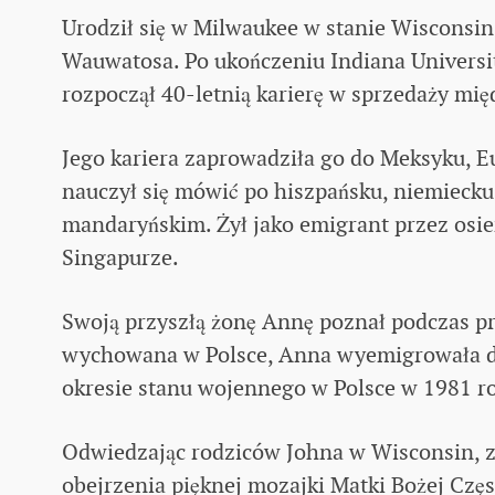
Urodził się w Milwaukee w stanie Wisconsin
Wauwatosa. Po ukończeniu Indiana Universi
rozpoczął 40-letnią karierę w sprzedaży mi
Jego kariera zaprowadziła go do Meksyku, Eu
nauczył się mówić po hiszpańsku, niemieck
mandaryńskim. Żył jako emigrant przez osiem
Singapurze.
Swoją przyszłą żonę Annę poznał podczas p
wychowana w Polsce, Anna wyemigrowała 
okresie stanu wojennego w Polsce w 1981 r
Odwiedzając rodziców Johna w Wisconsin, zo
obejrzenia pięknej mozajki Matki Bożej Częs