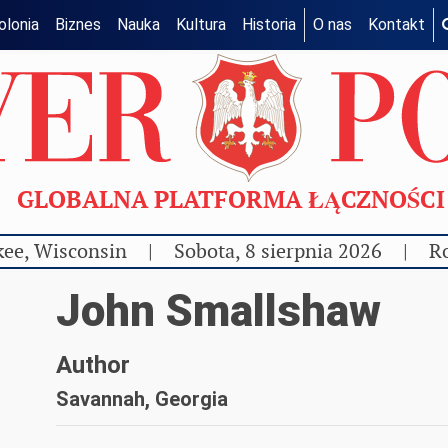
olonia
Biznes
Nauka
Kultura
Historia
O nas
Kontakt
GLOBALNA PLATFORMA ŁĄCZNOŚC
ee, Wisconsin
|
Sobota, 8 sierpnia 2026
|
Ro
John Smallshaw
Author
Savannah, Georgia