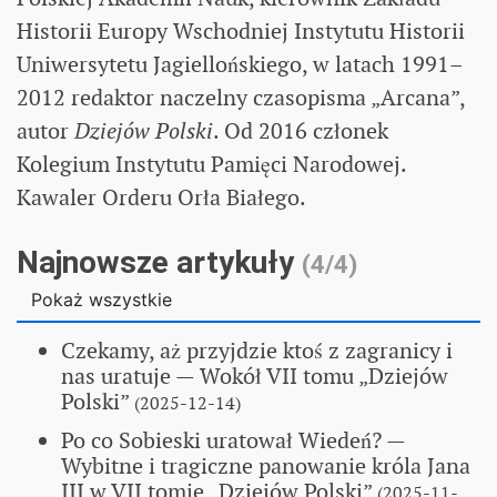
Historii Europy Wschodniej Instytutu Historii
Uniwersytetu Jagiellońskiego, w latach 1991–
2012 redaktor naczelny czasopisma „Arcana”,
autor
Dziejów Polski
. Od 2016 członek
Kolegium Instytutu Pamięci Narodowej.
Kawaler Orderu Orła Białego.
Najnowsze artykuły
(4/4)
Pokaż wszystkie
Czekamy, aż przyjdzie ktoś z zagranicy i
nas uratuje
— Wokół VII tomu „Dziejów
Polski”
(2025-12-14)
Po co Sobieski uratował Wiedeń?
—
Wybitne i tragiczne panowanie króla Jana
III w VII tomie „Dziejów Polski”
(2025-11-