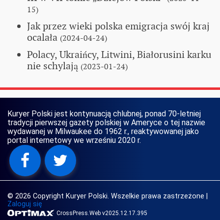
15)
Jak przez wieki polska emigracja swój kraj
ocalała
(2024-04-24)
Polacy, Ukraińcy, Litwini, Białorusini karku
nie schylają
(2023-01-24)
Kuryer Polski jest kontynuacją chlubnej, ponad 70-letniej
tradycji pierwszej gazety polskiej w Ameryce o tej nazwie
wydawanej w Milwaukee do 1962 r., reaktywowanej jako
portal internetowy we wrześniu 2020 r.
© 2026 Copyright Kuryer Polski. Wszelkie prawa zastrzeżone
|
Zaloguj się
CrossPress.Web v2025.12.17.395