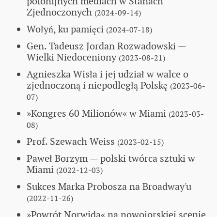
polonijnych mediach w Stanach
Zjednoczonych
(2024-09-14)
Wołyń, ku pamięci
(2024-07-18)
Gen. Tadeusz Jordan Rozwadowski
—
Wielki Niedoceniony
(2023-08-21)
Agnieszka Wisła i jej udział w walce o
zjednoczoną i niepodległą Polskę
(2023-06-
07)
»Kongres 60 Milionów« w Miami
(2023-03-
08)
Prof. Szewach Weiss
(2023-02-15)
Paweł Borzym — polski twórca sztuki w
Miami
(2022-12-03)
Sukces Marka Probosza na Broadway'u
(2022-11-26)
»Powrót Norwida« na nowojorskiej scenie