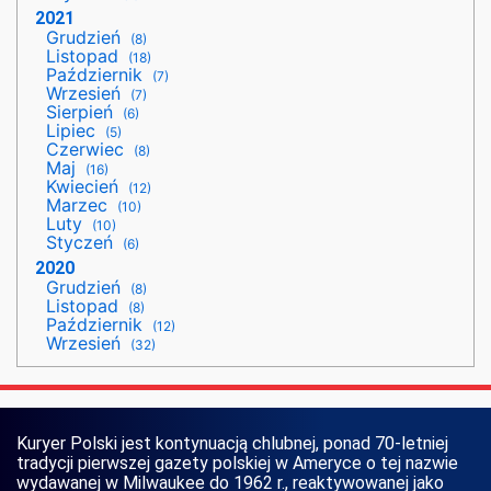
2021
Grudzień
(8)
Listopad
(18)
Październik
(7)
Wrzesień
(7)
Sierpień
(6)
Lipiec
(5)
Czerwiec
(8)
Maj
(16)
Kwiecień
(12)
Marzec
(10)
Luty
(10)
Styczeń
(6)
2020
Grudzień
(8)
Listopad
(8)
Październik
(12)
Wrzesień
(32)
Kuryer Polski jest kontynuacją chlubnej, ponad 70-letniej
tradycji pierwszej gazety polskiej w Ameryce o tej nazwie
wydawanej w Milwaukee do 1962 r., reaktywowanej jako